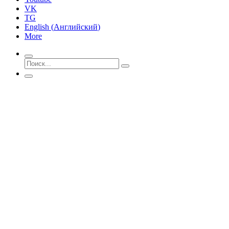
VK
TG
English
(
Английский
)
More