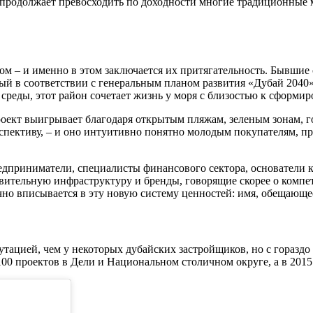
продолжает превосходить по доходности многие традиционные м
м – и именно в этом заключается их притягательность. Бывшие
нный в соответствии с генеральным планом развития «Дубай 204
 среды, этот район сочетает жизнь у моря с близостью к сформ
роект выигрывает благодаря открытым пляжам, зеленым зонам, 
спективу, – и оно интуитивно понятно молодым покупателям, пр
редприниматели, специалисты финансового сектора, основатели
ительную инфраструктуру и бренды, говорящие скорее о компет
но вписывается в эту новую систему ценностей: имя, обещающе
утацией, чем у некоторых дубайских застройщиков, но с гораздо
 100 проектов в Дели и Национальном столичном округе, а в 201