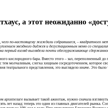
тхаус, а этот неожиданно «дос
, чего по-настоящему жаждали собравшиеся, – квадратного метр
лением звездного диджея и дегустационным меню со специалит
es, на первый взгляд выглядела почти обескураживающе сдержанно
ого кислородного бара. Вместо этого – зал, переполненный до 
 с тем молчаливым, слегка хищным сосредоточением, которое с
ня театрального представления, это выглядело иначе. Это было 
ом архипелаге вызывает такой ажиотаж, нужно сначала взглянут
ять лет назад; теперь это один из главных двигателей рынка. Со
зав рост на 19% год к году. При этом регион Ближнего Востока