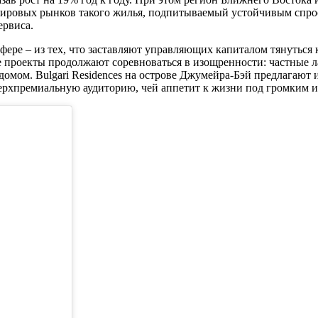
х мировых рынков такого жилья, подпитываемый устойчивым спр
ервиса.
е – из тех, что заставляют управляющих капиталом тянуться к
е проекты продолжают соревноваться в изощренности: частные 
домом. Bulgari Residences на острове Джумейра-Бэй предлагают
ерхпремиальную аудиторию, чей аппетит к жизни под громким им