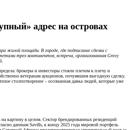
тупный» адрес на островах
а жилой площади. В городе, где подписание сделки с
етами трех континентов, встреча, организованная Grovy
й.
предела: брокеры и инвесторы стояли плечом к плечу и
войственно ветеранам аукционов, почуявшим выгодную сделку.
тихое столпотворение – осознанная давка людей, которые уже
ь на картину в целом. Сектор брендированных резиденций
гласно данным Savills, к концу 2025 года мировой портфель
 и Северной Африки продемонстрировал стремительный рост за