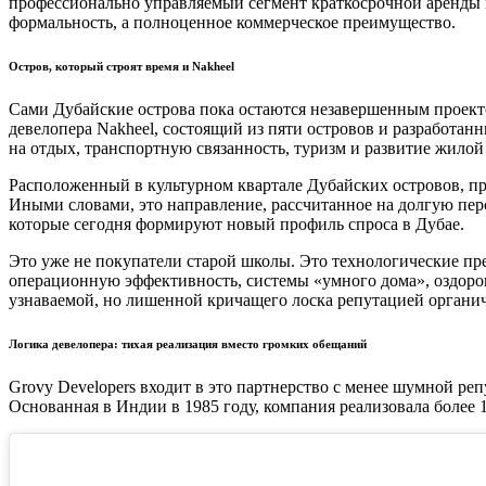
профессионально управляемый сегмент краткосрочной аренды 
формальность, а полноценное коммерческое преимущество.
Остров, который строят время и Nakheel
Сами Дубайские острова пока остаются незавершенным проекто
девелопера Nakheel, состоящий из пяти островов и разработа
на отдых, транспортную связанность, туризм и развитие жилой
Расположенный в культурном квартале Дубайских островов, п
Иными словами, это направление, рассчитанное на долгую пер
которые сегодня формируют новый профиль спроса в Дубае.
Это уже не покупатели старой школы. Это технологические п
операционную эффективность, системы «умного дома», оздоров
узнаваемой, но лишенной кричащего лоска репутацией органич
Логика девелопера: тихая реализация вместо громких обещаний
Grovy Developers входит в это партнерство с менее шумной реп
Основанная в Индии в 1985 году, компания реализовала более