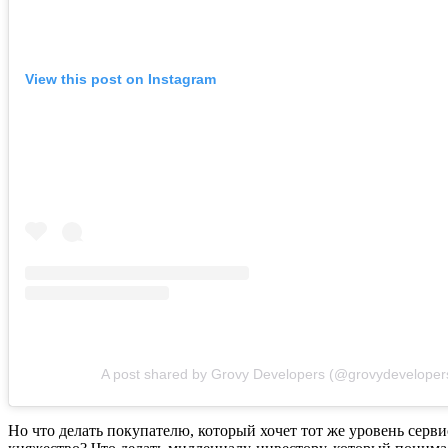
View this post on Instagram
A post shared by Grovy Developers (@grovydeveloper
Но что делать покупателю, который хочет тот же уровень серв