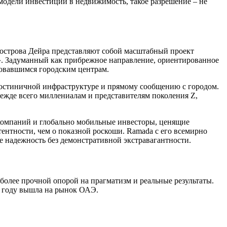
одели инвестиций в недвижимость, такое разрешение – не
 острова Дейра представляют собой масштабный проект
0». Задуманный как прибрежное направление, ориентированное
ировавшимся городским центрам.
гостиничной инфраструктуре и прямому сообщению с городом.
ежде всего миллениалам и представителям поколения Z,
 компаний и глобально мобильные инвесторы, ценящие
ентности, чем о показной роскоши. Ramada с его всемирно
е надежность без демонстративной экстравагантности.
 более прочной опорой на прагматизм и реальные результаты.
5 году вышла на рынок ОАЭ.