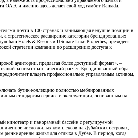
мор, а надежность профессионально управляемого жилья и
и ОАЭ, и именно здесь делает свой ход гамбит Ramada.
телями почти в 100 странах и занимающая ведущие позиции в
и, а стратегическое расширение категории брендированных
dham Hotels & Resorts и USquare Luxe Properties, президент
рокой стратегии компании по расширению доступа к
рокой аудитории, предлагая более доступный формат», –
стоящий за ним стратегический расчет. Брендированный образ
е предпочитает владеть профессионально управляемым активом,
т включать бутик-коллекцию полностью меблированных
иничным стандартам сервиса и эксплуатации, основанным на
тый кинотеатр и панорамный бассейн с регулируемой
граниченное число жилых комплексов на Дубайских островах,
м рынке аренды жилья для отдыха в Дубае. В период, когда