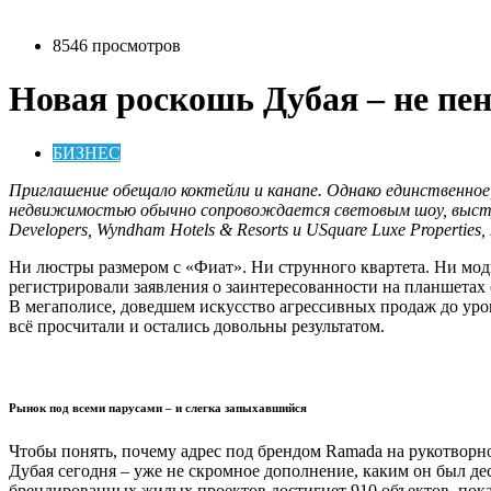
8546 просмотров
Новая роскошь Дубая – не пен
БИЗНЕС
П
риглашение обещало коктейли и канапе. Однако единственное
недвижимостью обычно сопровождается световым шоу, выступ
Developers, Wyndham Hotels & Resorts и USquare Luxe Properti
Ни люстры размером с «Фиат». Ни струнного квартета. Ни модн
регистрировали заявления о заинтересованности на планшетах
В мегаполисе, доведшем искусство агрессивных продаж до уров
всё просчитали и остались довольны результатом.
Рынок под всеми парусами – и слегка запыхавшийся
Чтобы понять, почему адрес под брендом Ramada на рукотворн
Дубая сегодня – уже не скромное дополнение, каким он был дес
брендированных жилых проектов достигнет 910 объектов, пока