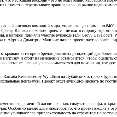
т, что настоящая роскошь – это не обязательно каррарский мра
рия незаметно переписывает правила игры на рынке недвижимост
 франчайзинговых компаний мира, управляющая примерно 8400 о
е бренда Ramada на жилом проекте – не шаг в сторону скромност
 в которой приняли участие руководители Grovy Developers, Wyn
ока и Африки Димитрис Маникис назвал проект частью более ши
 открывает категорию брендированных резиденций для более ши
 нагрузку, и стоит на мгновение остановиться, чтобы оценить 
ого сегмента, всё чаще переосмысляется для поколения, которо
екс Ramada Residences by Wyndham на Дубайских островах буде
ырехспальные пентхаусы. Проект будет функционировать по гост
ементов современной жизни: аквазал, симулятор гольфа, откры
уры. Особенно важно для инвесторов то, что проект входит в о
енно усиливает его привлекательность на стремительно растуще