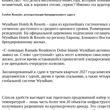
княжество? Что делать миллениалу-инвестору, который понимае
незаметный, как в хороших отелях, сервис? Именно эта аудито
Гамбит Ramada: демократизация брендированного адреса
Wyndham Hotels & Resorts – одна из крупнейших гостиничных
сегментах доступного и среднего ценового уровня. Размещени
резиденций. На официальной церемонии подписания соглашения,
Wyndham Hotels & Resorts по региону Европы, Ближнего Вост
брендированному жилью.
«С помощью Ramada Residences Dubai Islands Wyndham активно
заявил он. Слово «доступный» здесь несет ключевую смысловую
жизни, долгое время остававшийся привилегией ультрароскошн
а не арендовать очередную иллюзию.
Запланированный к сдаче в третьем квартале 2027 года компл
апартаментов с одной, двумя и тремя спальнями, а также чет
глобальной системе Wyndham.
Список удобств выглядит как тщательно продуманный набор эл
температурой – лишь часть более чем 20 объектов инфраструкт
получивших разрешение на краткосрочную аренду. Это существ