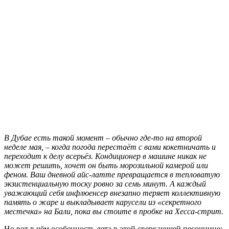
В
Дубае есть такой момент – обычно где-то на второй
неделе мая, – когда погода перестаёт с вами кокетничать и
переходит к делу всерьёз. Кондиционер в машине никак не
может решить, хочет он быть морозильной камерой или
феном. Ваш дневной айс-латте превращается в тепловатую
экзистенциальную тоску ровно за семь минут. А каждый
уважающий себя инфлюенсер внезапно теряет коллективную
память о жаре и выкладывает карусели из «секретного
местечка» на Бали, пока вы стоите в пробке на Хесса-стрит.
Но вот в чём особенность лета в этой сверкающей песочнице: