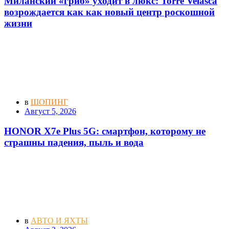
Миланский «гриб» уходит в люкс: Torre Velasca
возрождается как как новый центр роскошной
жизни
в
ШОПИНГ
Август 5, 2026
HONOR X7e Plus 5G: смартфон, которому не
страшны падения, пыль и вода
в
АВТО И ЯХТЫ