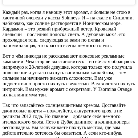
Каждый раз, когда я наношу этот аромат, я больше не стою в
хаотичной очереди у кассы Spinneys. Я – на скале в Сицилии,
наблюдаю, как солнце растворяется в Ионическом море.
Кардамон – это резкий прибрежный ветер. Кровавый
апельсин – последняя полоска света. А дубовый мох? Это
прохладная тень, следующая за вами по пятам и
напоминающая, что красота всегда немного горчит.
Вот о чём никогда не рассказывают люксовые рекламные
кампании. Чем старше вы становитесь – и сейчас я обращаюсь
напрямую к 28-летней девушке, которая только что получила
повышение и устала пахнуть ванильным капкейком, – тем
сильнее вы начинаете жаждать сложности. Вам уже
недостаточно просто пахнуть свежестью. Вам хочется пахнуть
интригой. Вам нужен аромат с секретами. У Taormina Orange
их как минимум три.
Так что запасайтесь солнцезащитным кремом. Доставайте
джинсовые шорты – пожалуйста, аккуратного кроя, а не
реликты 2012 года. Но главное – добавьте себе немного
итальянского хаоса. Лето в Дубае длинное, а кондиционеры
беспощадны. Вы заслуживаете пахнуть местом, где вам
действительно хотелось бы оказаться. А если кто-нибудь