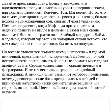
Давайте представим сцену. Бренд утверждает, что
вдохновением послужил частный курорт на вершине холма
над скалами Таормины. Конечно, Том. Мы верим. Но то, что
на самом деле происходит после первого распыления, больше
похоже на лихорадочный сон, снятый Лукой Гуаданьино.
Помните ощущение, когда Мафальда протягивает вам
ледяную граниту на вилле в фильме «Назови меня своим
именем»? Вот это – верхняя нота. Зелёный мандарин. Лайм.
Кардамон, который ударяет, как холодный стакан чего-то, что
вам совершенно точно не стоило бы пить до полудня.
Но вот где становится по-настоящему интересно – и где мой
циничный, пресыщенный, испорченный Дубаем до полной
неспособности воспринимать банальные ароматы мозг сделал
двойной дубль. Сердце композиции – горький апельсин и
флёрдоранж. И не тот вежливый, церковно-свадебный
флёрдоранж. А пьянящий. Тот самый, от которого понимаешь,
почему древнегреческие боги превращались в лебедей и
принимали катастрофически сомнительные решения. Он
сладкий, но терпкий. Цветочный, но с едва заметной ноткой
безумия.