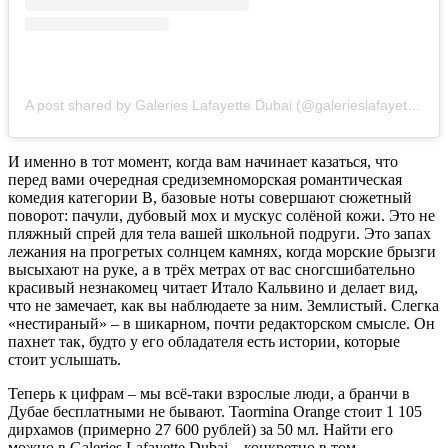
A post shared by Galeries Lafayette Dubai (@galerieslafayettedubai)
И именно в тот момент, когда вам начинает казаться, что
перед вами очередная средиземноморская романтическая
комедия категории B, базовые ноты совершают сюжетный
поворот: пачули, дубовый мох и мускус солёной кожи. Это не
пляжный спрей для тела вашей школьной подруги. Это запах
лежания на прогретых солнцем камнях, когда морские брызги
высыхают на руке, а в трёх метрах от вас сногсшибательно
красивый незнакомец читает Итало Кальвино и делает вид,
что не замечает, как вы наблюдаете за ним. Землистый. Слегка
«нестираный» – в шикарном, почти редакторском смысле. Он
пахнет так, будто у его обладателя есть истории, которые
стоит услышать.
Теперь к цифрам – мы всё-таки взрослые люди, а бранчи в
Дубае бесплатными не бывают. Taormina Orange стоит 1 105
дирхамов (примерно 27 600 рублей) за 50 мл. Найти его
можно в Galeries Lafayette Dubai – конкретно в том