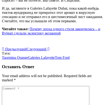
спросит – вы не потеете. Вы сияете. В Сицилии.
И да, загляните в Galeries Lafayette Dubai, пока какой-нибудь
тикток-вундеркинд не превратил этот аромат в вирусную
сенсацию и не отправил его в шестимесячный лист ожидания.
Считайте, что вы услышали об этом первыми.
Читайте также:
Почему эпоха одного стиля закончилась – и
Bvlgari сделали эклектику желанной
Предыдущий
Следующий
Тэги:
Taormina Orange
Galeries Lafayette
Tom Ford
Оставить Ответ
Your email address will not be published. Required fields are
marked *