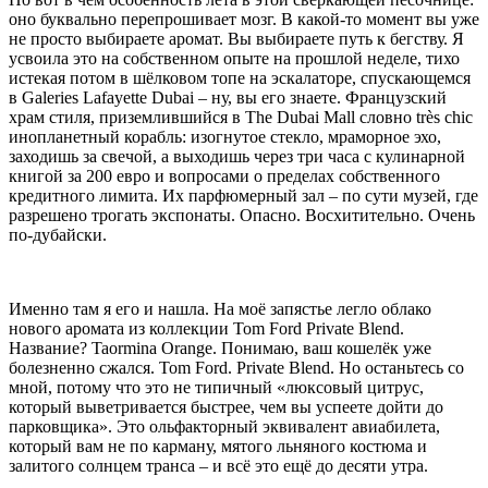
оно буквально перепрошивает мозг. В какой-то момент вы уже
не просто выбираете аромат. Вы выбираете путь к бегству. Я
усвоила это на собственном опыте на прошлой неделе, тихо
истекая потом в шёлковом топе на эскалаторе, спускающемся
в Galeries Lafayette Dubai – ну, вы его знаете. Французский
храм стиля, приземлившийся в The Dubai Mall словно très chic
инопланетный корабль: изогнутое стекло, мраморное эхо,
заходишь за свечой, а выходишь через три часа с кулинарной
книгой за 200 евро и вопросами о пределах собственного
кредитного лимита. Их парфюмерный зал – по сути музей, где
разрешено трогать экспонаты. Опасно. Восхитительно. Очень
по-дубайски.
Именно там я его и нашла. На моё запястье легло облако
нового аромата из коллекции Tom Ford Private Blend.
Название? Taormina Orange. Понимаю, ваш кошелёк уже
болезненно сжался. Tom Ford. Private Blend. Но останьтесь со
мной, потому что это не типичный «люксовый цитрус,
который выветривается быстрее, чем вы успеете дойти до
парковщика». Это ольфакторный эквивалент авиабилета,
который вам не по карману, мятого льняного костюма и
залитого солнцем транса – и всё это ещё до десяти утра.