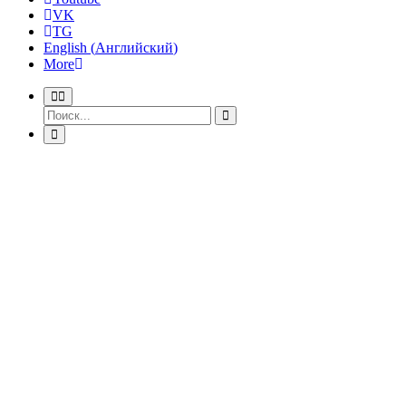
VK
TG
English
(
Английский
)
More