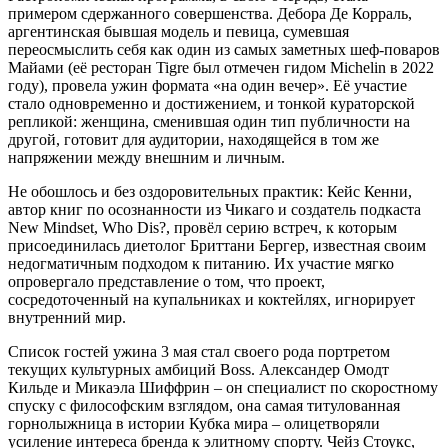
примером сдержанного совершенства. Дебора Де Корраль,
аргентинская бывшая модель и певица, сумевшая
переосмыслить себя как один из самых заметных шеф-поваров
Майами (её ресторан Tigre был отмечен гидом Michelin в 2022
году), провела ужин формата «на один вечер». Её участие
стало одновременно и достижением, и тонкой кураторской
репликой: женщина, сменившая один тип публичности на
другой, готовит для аудитории, находящейся в том же
напряжении между внешним и личным.
Не обошлось и без оздоровительных практик: Кейс Кенни,
автор книг по осознанности из Чикаго и создатель подкаста
New Mindset, Who Dis?, провёл серию встреч, к которым
присоединилась диетолог Бриттани Бергер, известная своим
недогматичным подходом к питанию. Их участие мягко
опровергало представление о том, что проект,
сосредоточенный на купальниках и коктейлях, игнорирует
внутренний мир.
Список гостей ужина 3 мая стал своего рода портретом
текущих культурных амбиций Boss. Александер Омодт
Кильде и Микаэла Шиффрин – он специалист по скоростному
спуску с философским взглядом, она самая титулованная
горнолыжница в истории Кубка мира – олицетворяли
усиление интереса бренда к элитному спорту. Чейз Стоукс,