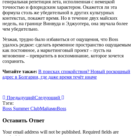
генеральная репетиция лета, исполненная с немецкой
точностью и флоридским характером. Окажется ли эта
формула столь же убедительной в других культурных
контекстах, покажет время. Но в течение двух майских
недель, на границе Винвуда и Эджуотера, она звучала более
чем убедительно.
Уезжая, трудно было избавиться от ощущения, что Boss
удалось редкое: сделать временное пространство ощущаемым
как постоянное, а маркетинговый проект – пусть на
мгновение – превратить в воспоминание, которое хочется
сохранить.
Читайте также:
В поисках спокойствия? Новый роскошный
адрес в Болгарии, где даже время течёт иначе
Предыдущий
Следующий
Тэги:
Boss Summer Club
Майами
Boss
Оставить Ответ
Your email address will not be published. Required fields are