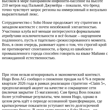
высоком в мире панорамном инфинити-бассейне на высоте
210 метров над Пальмой Джумейра – показали, что бренд
точно чувствует запрос региона на иммерсивный и визуально
выразительный люкс.
Сотрудничество с Soho House продолжает эту стратегию в
западном контексте с почти неизбежной элегантностью.
Участники клуба всё меньше интересуются формальными
атрибутами исключительности и всё больше – ощущением
подлинного, пусть и тщательно срежиссированного момента.
Boss, в свою очередь, развивает идею о том, что строгий крой
не противоречит спонтанности, а бренд из швабского
промышленного города способен говорить на языке Майами с
неожиданной естественностью.
При этом нельзя игнорировать и экономический контекст.
Hugo Boss AG сообщил о снижении продаж на 6 % в первом
квартале 2026 года в рамках реализации стратегии «Claim 5»,
предполагающей акцент на качестве и сокращение сети
(включая закрытие 15 магазинов). Сам бренд Boss показал
более устойчивые результаты, чем линия Hugo, однако в
целом речь идёт о периоде осознанной трансформации, где
краткосрочные показатели уступают место долгосрочной
ценности бренда. В этом свете проект в Soho House – не