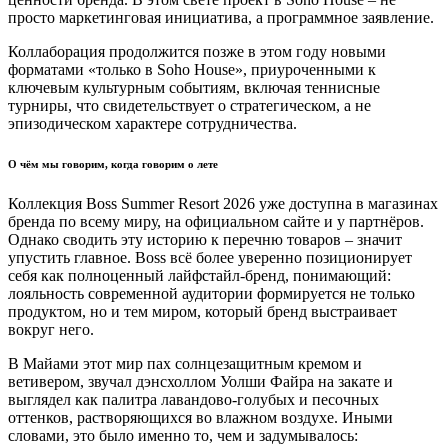
просто маркетинговая инициатива, а программное заявление.
Коллаборация продолжится позже в этом году новыми
форматами «только в Soho House», приуроченными к
ключевым культурным событиям, включая теннисные
турниры, что свидетельствует о стратегическом, а не
эпизодическом характере сотрудничества.
О чём мы говорим, когда говорим о лете
Коллекция Boss Summer Resort 2026 уже доступна в магазинах
бренда по всему миру, на официальном сайте и у партнёров.
Однако сводить эту историю к перечню товаров – значит
упустить главное. Boss всё более уверенно позиционирует
себя как полноценный лайфстайл-бренд, понимающий:
лояльность современной аудитории формируется не только
продуктом, но и тем миром, который бренд выстраивает
вокруг него.
В Майами этот мир пах солнцезащитным кремом и
ветивером, звучал дэнсхоллом Уолши Файра на закате и
выглядел как палитра лавандово-голубых и песочных
оттенков, растворяющихся во влажном воздухе. Иными
словами, это было именно то, чем и задумывалось: