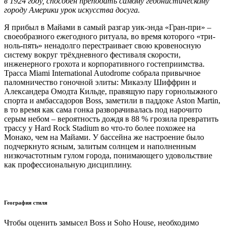
в 1924 году, способен преподать самому гедонистическому
городу Америки урок искусства досуга.
Я прибыл в Майами в самый разгар уик-энда «Гран-при» –
своеобразного ежегодного ритуала, во время которого «три-
ноль-пять» ненадолго перестраивает свою кровеносную
систему вокруг трёхдневного фестиваля скорости,
инженерного грохота и корпоративного гостеприимства.
Трасса Miami International Autodrome собрала привычное
паломничество гоночной элиты: Микаэлу Шиффрин и
Александера Омодта Кильде, правящую пару горнолыжного
спорта и амбассадоров Boss, заметили в паддоке Aston Martin,
в то время как сама гонка разворачивалась под нарочито
серым небом – вероятность дождя в 88 % грозила превратить
трассу у Hard Rock Stadium во что-то более похожее на
Монако, чем на Майами. У бассейна же настроение было
подчеркнуто ясным, залитым солнцем и наполненным
низкочастотным гулом города, понимающего удовольствие
как профессиональную дисциплину.
География стиля
Чтобы оценить замысел Boss и Soho House, необходимо