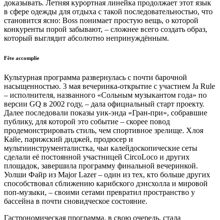
доказывать. Летняя курортная линейка продолжает этот язык
в сфере одежды для отдыха с такой последовательностью, что
становится ясно: Boss понимает простую вещь, о которой
конкуренты порой забывают, – сложнее всего создать образ,
который выглядит абсолютно непринуждённым.
Fête accomplie
Культурная программа развернулась с почти барочной
насыщенностью. 3 мая вечеринка-открытие с участием Ja Rule
– исполнителя, названного «Сольным музыкантом года» по
версии GQ в 2002 году, – дала официальный старт проекту.
Далее последовали показы уик-энда «Гран-при», собравшие
публику, для которой это событие – скорее повод
продемонстрировать стиль, чем спортивное зрелище. Хлоя
Кайе, парижский диджей, продюсер и
мультиинструменталистка, чьи калейдоскопические сеты
сделали её постоянной участницей CircoLoco и других
площадок, завершила программу финальной вечеринкой.
Уолши Файр из Major Lazer – один из тех, кто больше других
способствовал сближению карибского дэнсхолла и мировой
поп-музыки, – своими сетами превратил пространство у
бассейна в почти сновидческое состояние.
Гастрономическая программа, в свою очередь, стала