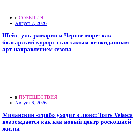
в
СОБЫТИЯ
Август 7, 2026
Шейх, ультрамарин и Черное море: как
болгарский курорт стал самым неожиданным
арт-направлением сезона
в
ПУТЕШЕСТВИЯ
Август 6, 2026
Миланский «гриб» уходит в люкс: Torre Velasca
возрождается как как новый центр роскошной
жизни