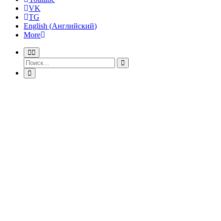
VK
TG
English
(
Английский
)
More