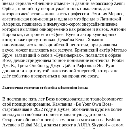
звезда сериала «Внешние отмели» и давний амбассадор Zenni
Optical, привнёс ту непринуждённость поколения, для
которого актёрство – лишь часть профессии. Эмилия Мернес,
аргентинская поп-певица и одна из муз бренда в Латинской
Америке, появилась в жемчужно-сером оверсайз-пиджаке,
который выглядел одновременно как резюме и вызов. Антони
Поровски, гастроном из «Queer Eye» и автор кулинарных
книг, также присутствовал. Делайла Белль Хэмлин
напомнила, что калифорнийский непотизм, при должном
вкусе, может выглядеть как заслуга. Британский актёр Мэттью
Брум, заявивший о себе в «Буканьерках», появился в образе
Boss, демонстрирующем точное понимание контекста. Робби
Дж. К., Грета Онейогоу, Джун Дайан Рафаэль и Эва Руис
дополнили картину той эклектичной энергией, которая не
даёт событию превратиться в однородную среду.
Долгосрочная стратегия: от бассейна к философии бренда
В последние пять лет Boss последовательно трансформирует
своё позиционирование. Кампания «Be Your Own Boss»,
стартовавшая в 2022 году в Дубае, обозначила курс на более
молодую и глобально ориентированную аудиторию.
Открытие обновлённого флагманского магазина на Fashion
Avenue в Dubai Mall, а затем проект в AURA Skypool – самом