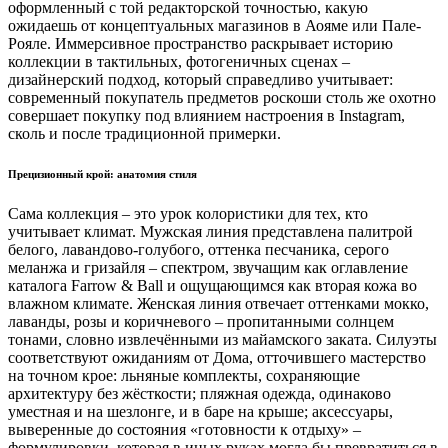
оформленный с той редакторской точностью, какую
ожидаешь от концептуальных магазинов в Аояме или Пале-
Рояле. Иммерсивное пространство раскрывает историю
коллекции в тактильных, фотогеничных сценах –
дизайнерский подход, который справедливо учитывает:
современный покупатель предметов роскоши столь же охотно
совершает покупку под влиянием настроения в Instagram,
сколь и после традиционной примерки.
Прецизионный крой: анатомия стиля
Сама коллекция – это урок колористики для тех, кто
учитывает климат. Мужская линия представлена палитрой
белого, лавандово-голубого, оттенка песчаника, серого
меланжа и гризайля – спектром, звучащим как оглавление
каталога Farrow & Ball и ощущающимся как вторая кожа во
влажном климате. Женская линия отвечает оттенками мокко,
лаванды, розы и коричневого – пропитанными солнцем
тонами, словно извлечёнными из майамского заката. Силуэты
соответствуют ожиданиям от Дома, отточившего мастерство
на точном крое: льняные комплекты, сохраняющие
архитектуру без жёсткости; пляжная одежда, одинаково
уместная и на шезлонге, и в баре на крыше; аксессуары,
выверенные до состояния «готовности к отдыху» –
формулировки, которая в иных руках могла бы превратиться в