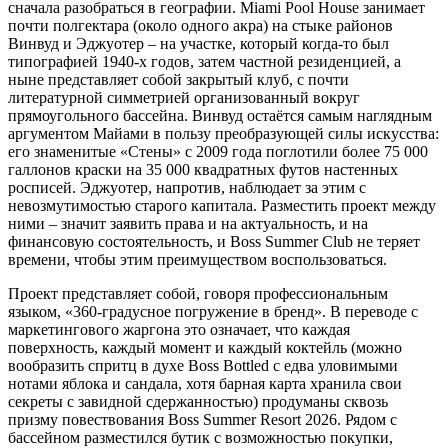
сначала разобраться в географии. Miami Pool House занимает
почти полгектара (около одного акра) на стыке районов
Винвуд и Эджуотер – на участке, который когда-то был
типографией 1940-х годов, затем частной резиденцией, а
ныне представляет собой закрытый клуб, с почти
литературной симметрией организованный вокруг
прямоугольного бассейна. Винвуд остаётся самым наглядным
аргументом Майами в пользу преобразующей силы искусства:
его знаменитые «Стены» с 2009 года поглотили более 75 000
галлонов краски на 35 000 квадратных футов настенных
росписей. Эджуотер, напротив, наблюдает за этим с
невозмутимостью старого капитала. Разместить проект между
ними – значит заявить права и на актуальность, и на
финансовую состоятельность, и Boss Summer Club не теряет
времени, чтобы этим преимуществом воспользоваться.
Проект представляет собой, говоря профессиональным
языком, «360-градусное погружение в бренд». В переводе с
маркетингового жаргона это означает, что каждая
поверхность, каждый момент и каждый коктейль (можно
вообразить спритц в духе Boss Bottled с едва уловимыми
нотами яблока и сандала, хотя барная карта хранила свои
секреты с завидной сдержанностью) продуманы сквозь
призму повествования Boss Summer Resort 2026. Рядом с
бассейном разместился бутик с возможностью покупки,