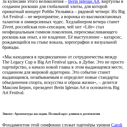
За кулисами этого великолепия –
Berin Iglesias Art
, виртуозы в
создании роскоши для глобальной элиты, для которой
приватный концерт Робби Уильямса – рядовой четверг. Их Big
Art Festival – не мероприятие, а воронка из высокооктановых
талантов и иммерсивных чудес. Хедлайнером вечера станет
Zivert, российская поп-сенсация, чей хит «Life» стал
неофициальным гимном поколения, переосмысливающего
роскошь как опыт, а не владение. Её выступление – катарсис,
рождающийся на стыке вокала, хореографии и визуальной
бравады.
«Мы находимся в предвкушении от сотрудничества между
The Legacy Cup и Big Art Festival здесь, в Дубае. Это не просто
партнёрство, а начало новой главы в этом выдающемся месте,
созданном для мировой аудитории. Это событие станет
выдающимся, незабываемым и определит новые стандарты
объединения спорта, искусства и образа жизни», – делится
Максим Берин, президент Berin Iglesias Art и основатель Big
Art Festival.
Эпилог: Архитектура наследия. Полный круг длиною в десятилетия
Фундаментом этой симфонии служат партнёры уровня
Caroli