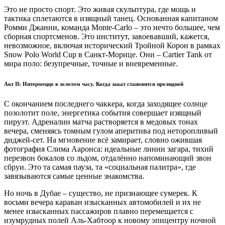
Это не просто спорт. Это живая скульптура, где мощь и
тактика сплетаются в изящный танец. Основанная капитаном
Ромми Джанни, команда Monte-Carlo – это нечто большее, чем
сборная спортсменов. Это институт, завоевавший, кажется,
невозможное, включая исторический Тройной Корон в рамках
Snow Polo World Cup в Санкт-Морице. Они – Cartier Tank от
мира поло: безупречные, точные и вневременные.
Акт II: Интермеццо в золотом часу. Когда закат становится прелюдией
С окончанием последнего чаккера, когда заходящее солнце
позолотит поле, энергетика события совершает изящный
пируэт. Адреналин матча растворяется в медовых тонах
вечера, сменяясь томным гулом аперитива под неторопливый
диджей-сет. На мгновение всё замирает, словно ожившая
фотография Слима Ааронса: идеальные линии загара, тихий
перезвон бокалов со льдом, отдалённо напоминающий звон
сбруи. Это та самая пауза, та «социальная палитра», где
завязываются самые ценные знакомства.
Но ночь в Дубае – существо, не признающее сумерек. К
восьми вечера караван изысканных автомобилей и их не
менее изысканных пассажиров плавно перемещается с
изумрудных полей Аль-Хабтоор к новому эпицентру ночной