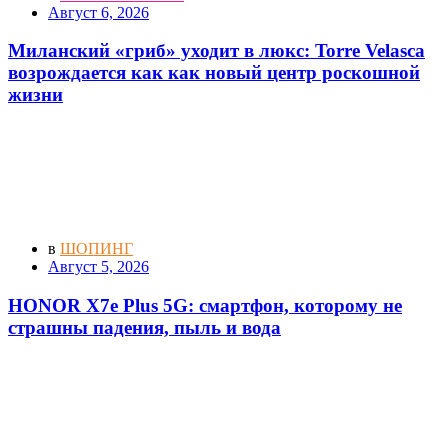
Август 6, 2026
Миланский «гриб» уходит в люкс: Torre Velasca
возрождается как как новый центр роскошной
жизни
в
ШОПИНГ
Август 5, 2026
HONOR X7e Plus 5G: смартфон, которому не
страшны падения, пыль и вода