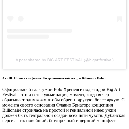
A post shared by BIG ART FESTIVAL (@bigartfestival)
Акт III: Ночная симфония. Гастрономический театр в Billionaire Dubai
Официальный гала-ужин Polo Xperience под эгидой Big Art
Festival – это и есть кульминация, момент, когда вечер
сбрасывает одну кожу, чтобы обрести другую, более яркую. С
момента своего основания Флавио Бриаторе концепция
Billionaire строилась на простой и гениальной идее: ужин
должен быть театральной осадой всех пяти чувств. Дубайская
версия – их новейший, безупречный и дерзкий манифест.