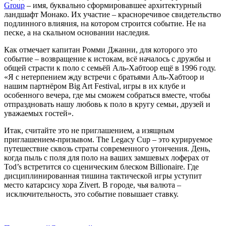
Group
– имя, буквально сформировавшее архитектурный
ландшафт Монако. Их участие – красноречивое свидетельство
подлинного влияния, на котором строится событие. Не на
песке, а на скальном основании наследия.
Как отмечает капитан Ромми Джанни, для которого это
событие – возвращение к истокам, всё началось с дружбы и
общей страсти к поло с семьёй Аль-Хабтоор ещё в 1996 году.
«Я с нетерпением жду встречи с братьями Аль-Хабтоор и
нашим партнёром Big Art Festival, игры в их клубе и
особенного вечера, где мы сможем собраться вместе, чтобы
отпраздновать нашу любовь к поло в кругу семьи, друзей и
уважаемых гостей».
Итак, считайте это не приглашением, а изящным
приглашением-призывом. The Legacy Cup – это курируемое
путешествие сквозь страты современного утончения. День,
когда пыль с поля для поло на ваших замшевых лоферах от
Tod’s встретится со сценическим блеском Billionaire. Где
дисциплинированная тишина тактической игры уступит
место катарсису хора Zivert. В городе, чья валюта –
исключительность, это событие повышает ставку.