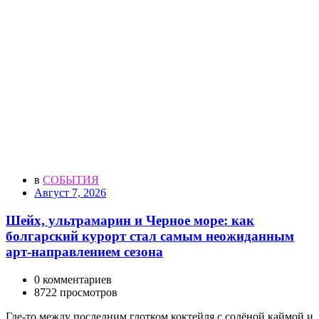
в
СОБЫТИЯ
Август 7, 2026
Шейх, ультрамарин и Черное море: как
болгарский курорт стал самым неожиданным
арт-направлением сезона
0 комментариев
8722 просмотров
Где-то между последним глотком коктейля с солёной каймой и