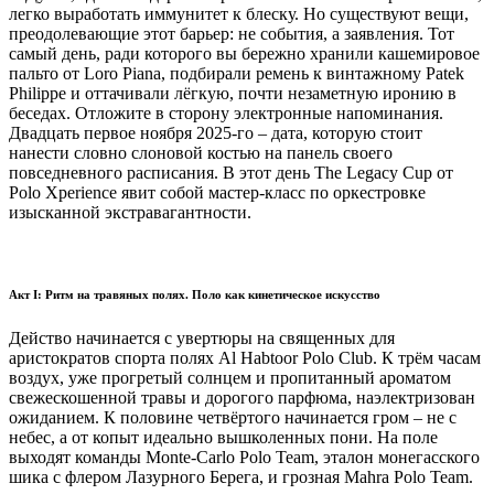
легко выработать иммунитет к блеску. Но существуют вещи,
преодолевающие этот барьер: не события, а заявления. Тот
самый день, ради которого вы бережно хранили кашемировое
пальто от Loro Piana, подбирали ремень к винтажному Patek
Philippe и оттачивали лёгкую, почти незаметную иронию в
беседах. Отложите в сторону электронные напоминания.
Двадцать первое ноября 2025-го – дата, которую стоит
нанести словно слоновой костью на панель своего
повседневного расписания. В этот день The Legacy Cup от
Polo Xperience явит собой мастер-класс по оркестровке
изысканной экстравагантности.
Акт I: Ритм на травяных полях. Поло как кинетическое искусство
Действо начинается с увертюры на священных для
аристократов спорта полях Al Habtoor Polo Club. К трём часам
воздух, уже прогретый солнцем и пропитанный ароматом
свежескошенной травы и дорогого парфюма, наэлектризован
ожиданием. К половине четвёртого начинается гром – не с
небес, а от копыт идеально вышколенных пони. На поле
выходят команды Monte-Carlo Polo Team, эталон монегасского
шика с флером Лазурного Берега, и грозная Mahra Polo Team.