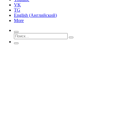
VK
TG
English
(
Английский
)
More