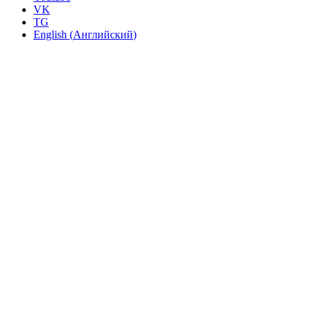
VK
TG
English
(
Английский
)