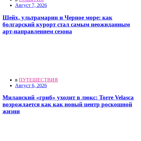
Август 7, 2026
Шейх, ультрамарин и Черное море: как
болгарский курорт стал самым неожиданным
арт-направлением сезона
в
ПУТЕШЕСТВИЯ
Август 6, 2026
Миланский «гриб» уходит в люкс: Torre Velasca
возрождается как как новый центр роскошной
жизни