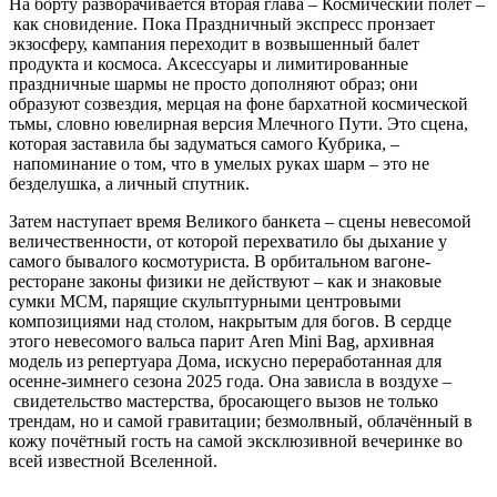
На борту разворачивается вторая глава – Космический полёт –
как сновидение. Пока Праздничный экспресс пронзает
экзосферу, кампания переходит в возвышенный балет
продукта и космоса. Аксессуары и лимитированные
праздничные шармы не просто дополняют образ; они
образуют созвездия, мерцая на фоне бархатной космической
тьмы, словно ювелирная версия Млечного Пути. Это сцена,
которая заставила бы задуматься самого Кубрика, –
напоминание о том, что в умелых руках шарм – это не
безделушка, а личный спутник.
Затем наступает время Великого банкета – сцены невесомой
величественности, от которой перехватило бы дыхание у
самого бывалого космотуриста. В орбитальном вагоне-
ресторане законы физики не действуют – как и знаковые
сумки MCM, парящие скульптурными центровыми
композициями над столом, накрытым для богов. В сердце
этого невесомого вальса парит Aren Mini Bag, архивная
модель из репертуара Дома, искусно переработанная для
осенне-зимнего сезона 2025 года. Она зависла в воздухе –
свидетельство мастерства, бросающего вызов не только
трендам, но и самой гравитации; безмолвный, облачённый в
кожу почётный гость на самой эксклюзивной вечеринке во
всей известной Вселенной.