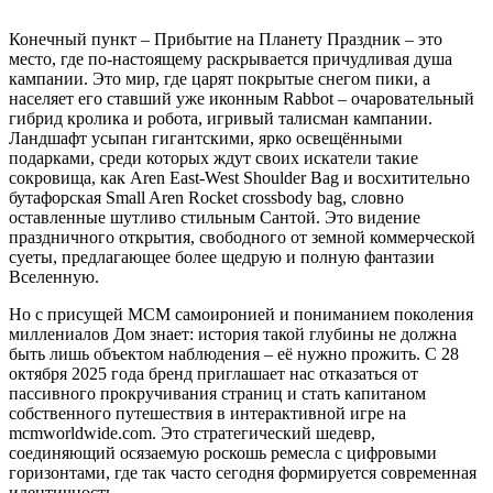
Конечный пункт – Прибытие на Планету Праздник – это
место, где по-настоящему раскрывается причудливая душа
кампании. Это мир, где царят покрытые снегом пики, а
населяет его ставший уже иконным Rabbot – очаровательный
гибрид кролика и робота, игривый талисман кампании.
Ландшафт усыпан гигантскими, ярко освещёнными
подарками, среди которых ждут своих искатели такие
сокровища, как Aren East-West Shoulder Bag и восхитительно
бутафорская Small Aren Rocket crossbody bag, словно
оставленные шутливо стильным Сантой. Это видение
праздничного открытия, свободного от земной коммерческой
суеты, предлагающее более щедрую и полную фантазии
Вселенную.
Но с присущей MCM самоиронией и пониманием поколения
миллениалов Дом знает: история такой глубины не должна
быть лишь объектом наблюдения – её нужно прожить. С 28
октября 2025 года бренд приглашает нас отказаться от
пассивного прокручивания страниц и стать капитаном
собственного путешествия в интерактивной игре на
mcmworldwide.com. Это стратегический шедевр,
соединяющий осязаемую роскошь ремесла с цифровыми
горизонтами, где так часто сегодня формируется современная
идентичность.