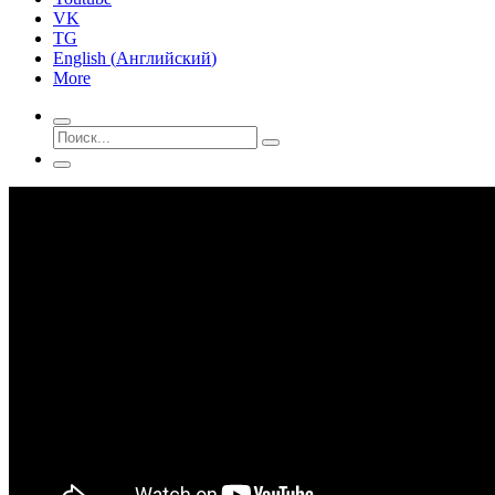
VK
TG
English
(
Английский
)
More