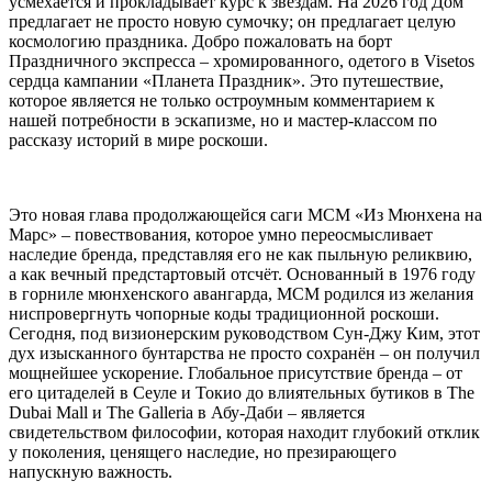
усмехается и прокладывает курс к звёздам. На 2026 год Дом
предлагает не просто новую сумочку; он предлагает целую
космологию праздника. Добро пожаловать на борт
Праздничного экспресса – хромированного, одетого в Visetos
сердца кампании «Планета Праздник». Это путешествие,
которое является не только остроумным комментарием к
нашей потребности в эскапизме, но и мастер-классом по
рассказу историй в мире роскоши.
Это новая глава продолжающейся саги MCM «Из Мюнхена на
Марс» – повествования, которое умно переосмысливает
наследие бренда, представляя его не как пыльную реликвию,
а как вечный предстартовый отсчёт. Основанный в 1976 году
в горниле мюнхенского авангарда, MCM родился из желания
ниспровергнуть чопорные коды традиционной роскоши.
Сегодня, под визионерским руководством Сун-Джу Ким, этот
дух изысканного бунтарства не просто сохранён – он получил
мощнейшее ускорение. Глобальное присутствие бренда – от
его цитаделей в Сеуле и Токио до влиятельных бутиков в The
Dubai Mall и The Galleria в Абу-Даби – является
свидетельством философии, которая находит глубокий отклик
у поколения, ценящего наследие, но презирающего
напускную важность.