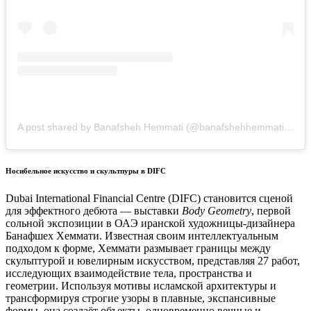
A post shared by Banafsheh Hemmati (@banafshehhemmati.studio)
Носибельное искусство и скультпуры в DIFC
Dubai International Financial Centre (DIFC) становится сценой
для эффектного дебюта — выставки
Body Geometry
, первой
сольной экспозиции в ОАЭ иранской художницы-дизайнера
Банафшех Хеммати. Известная своим интеллектуальным
подходом к форме, Хеммати размывает границы между
скульптурой и ювелирным искусством, представляя 27 работ,
исследующих взаимодействие тела, пространства и
геометрии. Используя мотивы исламской архитектуры и
трансформируя строгие узоры в плавные, экспансивные
формы, она создаёт объекты, одновременно вечные и