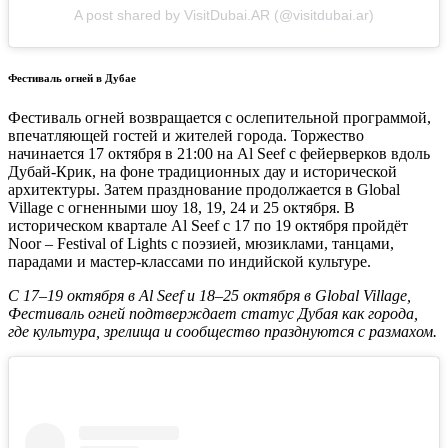
A post shared by VisitDubai.AR (@visitdubai.ar)
Фестиваль огней в Дубае
Фестиваль огней возвращается с ослепительной программой,
впечатляющей гостей и жителей города. Торжество
начинается 17 октября в 21:00 на Al Seef с фейерверков вдоль
Дубай-Крик, на фоне традиционных дау и исторической
архитектуры. Затем празднование продолжается в Global
Village с огненными шоу 18, 19, 24 и 25 октября. В
историческом квартале Al Seef с 17 по 19 октября пройдёт
Noor – Festival of Lights с поэзией, мюзиклами, танцами,
парадами и мастер-классами по индийской культуре.
С 17–19 октября в Al Seef и 18–25 октября в Global Village,
Фестиваль огней подтверждает статус Дубая как города,
где культура, зрелища и сообщество празднуются с размахом.