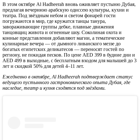
В этом октябре Al Hadheerah вновь оживляет пустыню Дубая,
предлагая вечернюю арабскую одиссею культуры, кухни и
театра. Под звёздным небом и светом фонарей гости
погружаются в мир, где кружатся танцы танура,
завораживающие группы дебке, плавные движения
танцовщиц живота и огненные шоу. Соколиная охота и
конные представления добавляют магии, а тематические
кулинарные вечера — от дымного ливанского меззе до
богатых египетских деликатесов — переносят гостей по
региону, не покидая песков. По цене AED 399 в будние дни и
AED 499 в выходные, с бесплатным входом для малышей до 3
лет и скидкой 50% для детей 4–11 лет.
Ежедневно в октябре, Al Hadheerah подтверждает статус
ведущего пустынного гастрономического опыта Дубая, где
наследие, театр и кухня сходятся под звёздами.