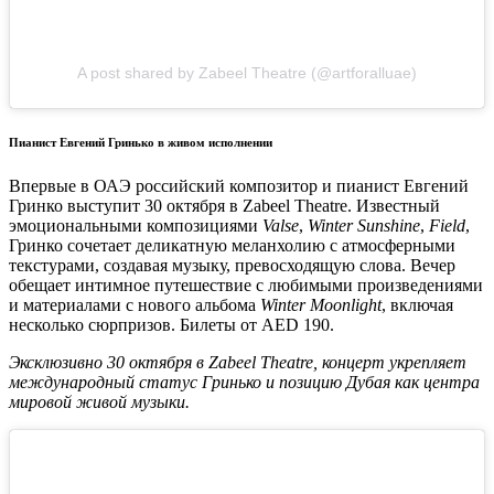
A post shared by Zabeel Theatre (@artforalluae)
Пианист Евгений Гринько в живом исполнении
Впервые в ОАЭ российский композитор и пианист Евгений
Гринко выступит 30 октября в Zabeel Theatre. Известный
эмоциональными композициями
Valse
,
Winter Sunshine
,
Field
,
Гринко сочетает деликатную меланхолию с атмосферными
текстурами, создавая музыку, превосходящую слова. Вечер
обещает интимное путешествие с любимыми произведениями
и материалами с нового альбома
Winter Moonlight
, включая
несколько сюрпризов. Билеты от AED 190.
Эксклюзивно 30 октября в Zabeel Theatre, концерт укрепляет
международный статус Гринько и позицию Дубая как центра
мировой живой музыки.