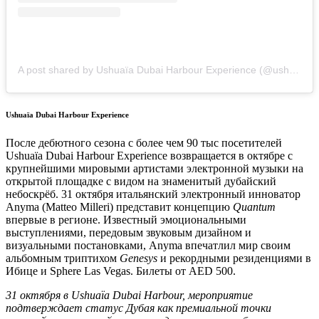
A post shared by Ushuaïa Dubai Harbour Experience (@ushuaiadubai)
Ushuaïa Dubai Harbour Experience
После дебютного сезона с более чем 90 тыс посетителей
Ushuaïa Dubai Harbour Experience возвращается в октябре с
крупнейшими мировыми артистами электронной музыки на
открытой площадке с видом на знаменитый дубайский
небоскрёб. 31 октября итальянский электронный инноватор
Anyma (Matteo Milleri) представит концепцию
Quantum
впервые в регионе. Известный эмоциональными
выступлениями, передовым звуковым дизайном и
визуальными постановками, Anyma впечатлил мир своим
альбомным триптихом
Genesys
и рекордными резиденциями в
Ибице и Sphere Las Vegas. Билеты от AED 500.
31 октября в Ushuaïa Dubai Harbour, мероприятие
подтверждает статус Дубая как премиальной точки