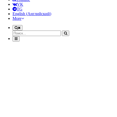
VK
TG
English
(
Английский
)
More