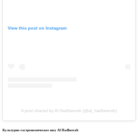
View this post on Instagram
A post shared by Al Hadheerah (@al_hadheerah)
Культурно-гастрономическое шоу Al Hadheerah