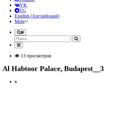
VK
TG
English
(
Английский
)
More
13 просмотров
Al Habtoor Palace, Budapest__3
в