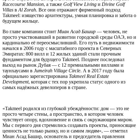
Racecourse Mansion
, а также
Golf View Living
и
Divine Golf
Villas
в
Al Zorah
. Все они отражают фирменный подход
Takmeel: изящество архитектуры, умная планировка и забота о
будущем жильце.
Во главе компании стоит
Миан Асад Башир
— человек, не
просто участвовавший в развитии городской среды ОАЭ, но и
кардинально её переосмысливший. Его путь в недвижимости
начался в 2006 году с масштабного проекта в Северных
Эмиратах: 800 вилл и 12 жилых зданий стали прочным
фундаментом для будущего Takmeel. Позднее последовал
выход на рынок Дубая — с 12 премиальными виллами и
таунхаусами в
Jumeirah Village Circle
. А в 2017 году была
официально зарегистрирована
Takmeel Real Estate
Development
, которая с тех пор укрепила статус одного из
самых надёжных девелоперов в стране.
«Takmeel родился из глубокой убеждённости: дом — это не
просто четыре стены, а пространство, в котором человек
чувствует опору, вдохновение и связь с окружающим миром.
Мы с первого дня стремились создавать проекты, приносящие
ценность не только рынку, но и самим людям», — отметил
Миан Асад Башир, основатель и председатель правления