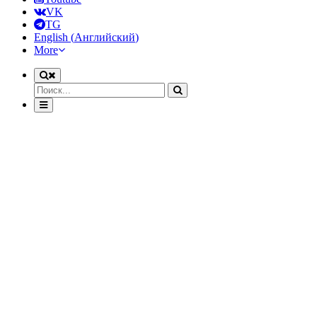
VK
TG
English
(
Английский
)
More