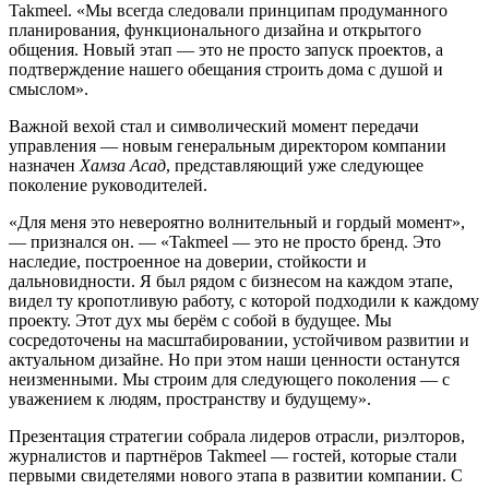
Takmeel. «Мы всегда следовали принципам продуманного
планирования, функционального дизайна и открытого
общения. Новый этап — это не просто запуск проектов, а
подтверждение нашего обещания строить дома с душой и
смыслом».
Важной вехой стал и символический момент передачи
управления — новым генеральным директором компании
назначен
Хамза Асад
, представляющий уже следующее
поколение руководителей.
«Для меня это невероятно волнительный и гордый момент»,
— признался он. — «Takmeel — это не просто бренд. Это
наследие, построенное на доверии, стойкости и
дальновидности. Я был рядом с бизнесом на каждом этапе,
видел ту кропотливую работу, с которой подходили к каждому
проекту. Этот дух мы берём с собой в будущее. Мы
сосредоточены на масштабировании, устойчивом развитии и
актуальном дизайне. Но при этом наши ценности останутся
неизменными. Мы строим для следующего поколения — с
уважением к людям, пространству и будущему».
Презентация стратегии собрала лидеров отрасли, риэлторов,
журналистов и партнёров Takmeel — гостей, которые стали
первыми свидетелями нового этапа в развитии компании. С