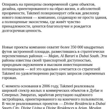
Опираясь на принципы своевременной сдачи объектов,
дизайна, ориентированного на образ жизни, и абсолютной
прозрачности, Takmeel позиционирует себя как девелопер
нового поколения — компанию, создающую не просто здания,
а полноценные экосистемы, где живёт чувство
принадлежности, ценится благополучие и рождается
долгосрочная ценность.
Новые проекты компании охватят более 350 000 квадратных
футов застроенной площади, разместившись в стратегически
перспективных районах —
Majan
,
Al Barari
и
Dubai South
. Эти
районы известны своей транспортной доступностью,
природным окружением и высоким инвестиционным
потенциалом — всё это идеально сочетается со стратегией
Takmeel по удовлетворению растущих запросов современных
горожан.
С момента основания в 2006 году, Takmeel реализовала
широкий спектр жилых и коммерческих объектов в Дубае и
Северных Эмиратах, заработав репутацию надёжного
застройщика, ориентированного на конечного пользователя.
В числе реализованных проектов —
Divine Residencia
в
Dubai
Sports City
,
Divine Living
и
Divine Residences
в
Arjan
,
Meydan