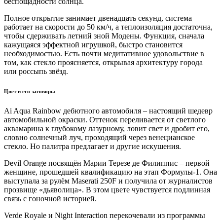
беспощадности солнца.
Полное открытие занимает двенадцать секунд, система
работает на скорости до 50 км/ч, а теплоизоляция достаточна,
чтобы сдерживать летний зной Модены. Функция, сначала
кажущаяся эффектной игрушкой, быстро становится
необходимостью. Есть почти медитативное удовольствие в
том, как стекло проясняется, открывая архитектуру города
или россыпь звёзд.
Цвет и его заговоры
Ai Aqua Rainbow дебютного автомобиля – настоящий шедевр
автомобильной окраски. Оттенок переливается от светлого
аквамарина к глубокому лазурному, ловит свет и дробит его,
словно солнечный луч, проходящий через венецианское
стекло. Но палитра предлагает и другие искушения.
Devil Orange посвящён Марии Терезе де Филиппис – первой
женщине, прошедшей квалификацию на этап Формулы-1. Она
выступала за рулём Maserati 250F и получила от журналистов
прозвище «дьяволица». В этом цвете чувствуется подлинная
связь с гоночной историей.
Verde Royale и Night Interaction перекочевали из программы