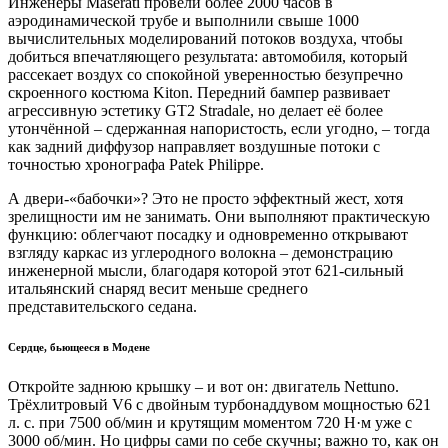
Инженеры Maserati провели более 2000 часов в
аэродинамической трубе и выполнили свыше 1000
вычислительных моделирований потоков воздуха, чтобы
добиться впечатляющего результата: автомобиля, который
рассекает воздух со спокойной уверенностью безупречно
скроенного костюма Kiton. Передний бампер развивает
агрессивную эстетику GT2 Stradale, но делает её более
утончённой – сдержанная напористость, если угодно, – тогда
как задний диффузор направляет воздушные потоки с
точностью хронографа Patek Philippe.
А двери-«бабочки»? Это не просто эффектный жест, хотя
зрелищности им не занимать. Они выполняют практическую
функцию: облегчают посадку и одновременно открывают
взгляду каркас из углеродного волокна – демонстрацию
инженерной мысли, благодаря которой этот 621-сильный
итальянский снаряд весит меньше среднего
представительского седана.
Сердце, бьющееся в Модене
Откройте заднюю крышку – и вот он: двигатель Nettuno.
Трёхлитровый V6 с двойным турбонаддувом мощностью 621
л. с. при 7500 об/мин и крутящим моментом 720 Н·м уже с
3000 об/мин. Но цифры сами по себе скучны; важно то, как он