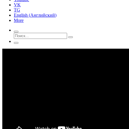
VK
TG
English
(
Английский
)
More