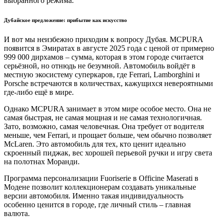
выбранного режима.
Дубайское предложение: прибытие как искусство
И вот мы неизбежно приходим к вопросу Дубая. MCPURA
появится в Эмиратах в августе 2025 года с ценой от примерно
999 000 дирхамов – сумма, которая в этом городе считается
серьёзной, но отнюдь не безумной. Автомобиль войдёт в
местную экосистему суперкаров, где Ferrari, Lamborghini и
Porsche встречаются в количествах, кажущихся невероятными
где-либо ещё в мире.
Однако MCPURA занимает в этом мире особое место. Она не
самая быстрая, не самая мощная и не самая технологичная.
Зато, возможно, самая человечная. Она требует от водителя
меньше, чем Ferrari, и прощает больше, чем обычно позволяет
McLaren. Это автомобиль для тех, кто ценит идеально
скроенный пиджак, вес хорошей перьевой ручки и игру света
на полотнах Моранди.
Программа персонализации Fuoriserie в Officine Maserati в
Модене позволит коллекционерам создавать уникальные
версии автомобиля. Именно такая индивидуальность
особенно ценится в городе, где личный стиль – главная
валюта.