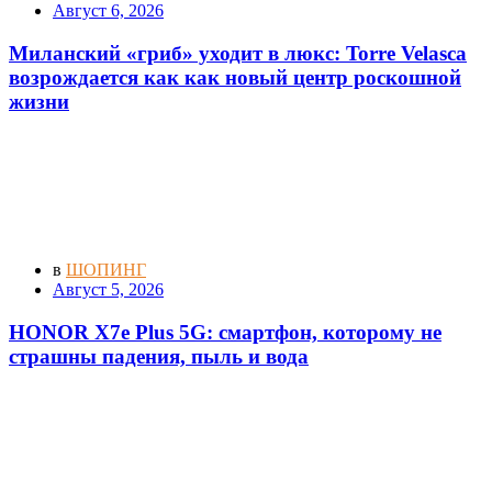
Август 6, 2026
Миланский «гриб» уходит в люкс: Torre Velasca
возрождается как как новый центр роскошной
жизни
в
ШОПИНГ
Август 5, 2026
HONOR X7e Plus 5G: смартфон, которому не
страшны падения, пыль и вода