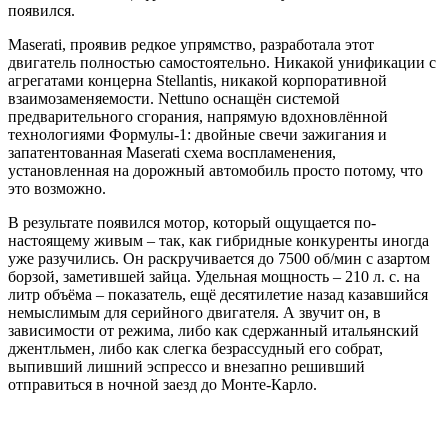
появился.
Maserati, проявив редкое упрямство, разработала этот
двигатель полностью самостоятельно. Никакой унификации с
агрегатами концерна Stellantis, никакой корпоративной
взаимозаменяемости. Nettuno оснащён системой
предварительного сгорания, напрямую вдохновлённой
технологиями Формулы-1: двойные свечи зажигания и
запатентованная Maserati схема воспламенения,
установленная на дорожный автомобиль просто потому, что
это возможно.
В результате появился мотор, который ощущается по-
настоящему живым – так, как гибридные конкуренты иногда
уже разучились. Он раскручивается до 7500 об/мин с азартом
борзой, заметившей зайца. Удельная мощность – 210 л. с. на
литр объёма – показатель, ещё десятилетие назад казавшийся
немыслимым для серийного двигателя. А звучит он, в
зависимости от режима, либо как сдержанный итальянский
джентльмен, либо как слегка безрассудный его собрат,
выпивший лишний эспрессо и внезапно решивший
отправиться в ночной заезд до Монте-Карло.