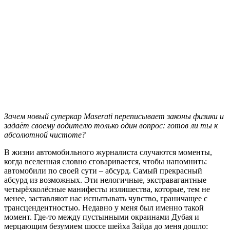
З
ачем новый суперкар Maserati переписывает законы физики и
задаёт своему водителю только один вопрос: готов ли ты к
абсолютной чистоте?
В жизни автомобильного журналиста случаются моменты,
когда вселенная словно сговаривается, чтобы напомнить:
автомобили по своей сути – абсурд. Самый прекрасный
абсурд из возможных. Эти нелогичные, экстравагантные
четырёхколёсные манифесты излишества, которые, тем не
менее, заставляют нас испытывать чувство, граничащее с
трансцендентностью. Недавно у меня был именно такой
момент. Где-то между пустынными окраинами Дубая и
мерцающим безумием шоссе шейха Зайда до меня дошло: