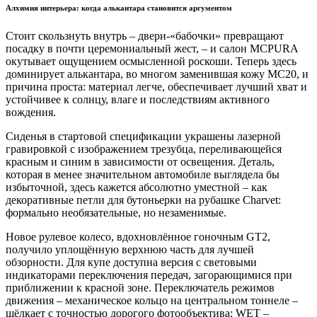
Алхимия интерьера: когда алькантара становится аргументом
Стоит скользнуть внутрь – двери-«бабочки» превращают
посадку в почти церемониальный жест, – и салон MCPURA
окутывает ощущением осмысленной роскоши. Теперь здесь
доминирует алькантара, во многом заменившая кожу MC20, и
причина проста: материал легче, обеспечивает лучший хват и
устойчивее к солнцу, влаге и последствиям активного
вождения.
Сиденья в стартовой спецификации украшены лазерной
гравировкой с изображением трезубца, переливающейся
красным и синим в зависимости от освещения. Деталь,
которая в менее значительном автомобиле выглядела бы
избыточной, здесь кажется абсолютно уместной – как
декоративные петли для бутоньерки на рубашке Charvet:
формально необязательные, но незаменимые.
Новое рулевое колесо, вдохновлённое гоночным GT2,
получило уплощённую верхнюю часть для лучшей
обзорности. Для купе доступна версия с световыми
индикаторами переключения передач, загорающимися при
приближении к красной зоне. Переключатель режимов
движения – механическое кольцо на центральном тоннеле –
щёлкает с точностью дорогого фотообъектива: WET –