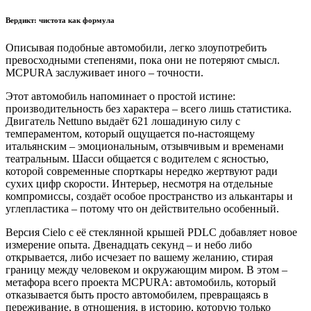
Вердикт: чистота как формула
Описывая подобные автомобили, легко злоупотребить
превосходными степенями, пока они не потеряют смысл.
MCPURA заслуживает иного – точности.
Этот автомобиль напоминает о простой истине:
производительность без характера – всего лишь статистика.
Двигатель Nettuno выдаёт 621 лошадиную силу с
темпераментом, который ощущается по-настоящему
итальянским – эмоциональным, отзывчивым и временами
театральным. Шасси общается с водителем с ясностью,
которой современные спорткары нередко жертвуют ради
сухих цифр скорости. Интерьер, несмотря на отдельные
компромиссы, создаёт особое пространство из алькантары и
углепластика – потому что он действительно особенный.
Версия Cielo с её стеклянной крышей PDLC добавляет новое
измерение опыта. Двенадцать секунд – и небо либо
открывается, либо исчезает по вашему желанию, стирая
границу между человеком и окружающим миром. В этом –
метафора всего проекта MCPURA: автомобиль, который
отказывается быть просто автомобилем, превращаясь в
переживание, в отношения, в историю, которую только