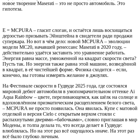
новое творение Maserati – это не просто автомобиль. Это
гипотеза.
E = MCPURA – гласит слоган, и остаётся лишь восхищаться
дерзостью призывать Эйнштейна в свидетели ради продажи
суперкара. Но вот в чём дело: новой MCPURA – эволюции
модели MC20, начавшей ренессанс Maserati в 2020 году, –
действительно удаётся заставить это уравнение работать.
Энергия равна массе, умноженной на квадрат скорости света?
Пусть так. Но энергия также равна этой машине, возведённой
в квадрат, в её чистейшей форме. Физика сходится – если,
конечно, вы готовы измерять желание в джоулях.
На Фестивале скорости в Гудвуде 2025 года, где состоялся
мировой дебют автомобиля в умопомрачительном оттенке Ai
Aqua Rainbow – цвете, переливающемся, как шёлк на солнце и
вдохновлённом призматическим расщеплением белого света,
– MCPURA не просто появилась. Она явилась. Купе с матовой
отделкой и версия Cielo с открытым верхом стояли с
распахнутыми дверями-«бабочками», словно приглашая в мир
Модены, и толпа делала то, что всегда делает в Гудвуде:
влюблялась. Но на этот раз всё ощущалось иначе. На этот раз
всё было глубоко личным.