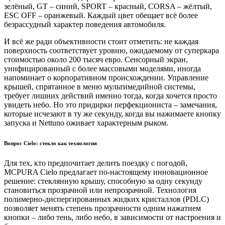
зелёный, GT – синий, SPORT – красный, CORSA – жёлтый,
ESC OFF – оранжевый. Каждый цвет обещает всё более
безрассудный характер поведения автомобиля.
И всё же ради объективности стоит отметить: не каждая
поверхность соответствует уровню, ожидаемому от суперкара
стоимостью около 200 тысяч евро. Сенсорный экран,
унифицированный с более массовыми моделями, иногда
напоминает о корпоративном происхождении. Управление
крышей, спрятанное в меню мультимедийной системы,
требует лишних действий именно тогда, когда хочется просто
увидеть небо. Но это придирки перфекциониста – замечания,
которые исчезают в ту же секунду, когда вы нажимаете кнопку
запуска и Nettuno оживает характерным рыком.
Вопрос Cielo: стекло как технология
Для тех, кто предпочитает делить поездку с погодой,
MCPURA Cielo предлагает по-настоящему инновационное
решение: стеклянную крышу, способную за одну секунду
становиться прозрачной или непрозрачной. Технология
полимерно-диспергированных жидких кристаллов (PDLC)
позволяет менять степень прозрачности одним нажатием
кнопки – либо тень, либо небо, в зависимости от настроения и