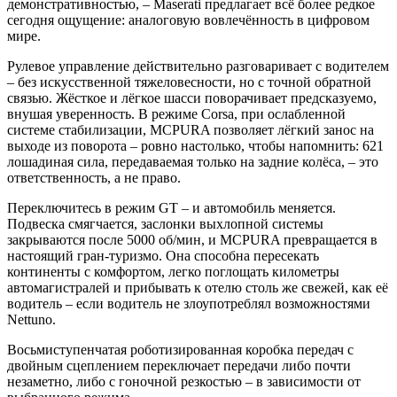
демонстративностью, – Maserati предлагает всё более редкое
сегодня ощущение: аналоговую вовлечённость в цифровом
мире.
Рулевое управление действительно разговаривает с водителем
– без искусственной тяжеловесности, но с точной обратной
связью. Жёсткое и лёгкое шасси поворачивает предсказуемо,
внушая уверенность. В режиме Corsa, при ослабленной
системе стабилизации, MCPURA позволяет лёгкий занос на
выходе из поворота – ровно настолько, чтобы напомнить: 621
лошадиная сила, передаваемая только на задние колёса, – это
ответственность, а не право.
Переключитесь в режим GT – и автомобиль меняется.
Подвеска смягчается, заслонки выхлопной системы
закрываются после 5000 об/мин, и MCPURA превращается в
настоящий гран-туризмо. Она способна пересекать
континенты с комфортом, легко поглощать километры
автомагистралей и прибывать к отелю столь же свежей, как её
водитель – если водитель не злоупотреблял возможностями
Nettuno.
Восьмиступенчатая роботизированная коробка передач с
двойным сцеплением переключает передачи либо почти
незаметно, либо с гоночной резкостью – в зависимости от