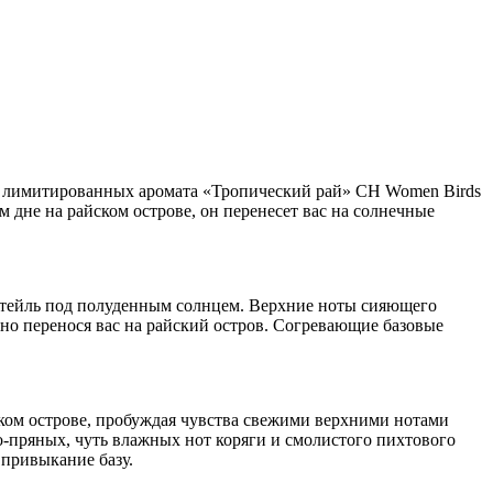
Два лимитированных аромата «Тропический рай» CH Women Birds
 дне на райском острове, он перенесет вас на солнечные
тейль под полуденным солнцем. Верхние ноты сияющего
нно перенося вас на райский остров. Согревающие базовые
ом острове, пробуждая чувства свежими верхними нотами
о-пряных, чуть влажных нот коряги и смолистого пихтового
привыкание базу.