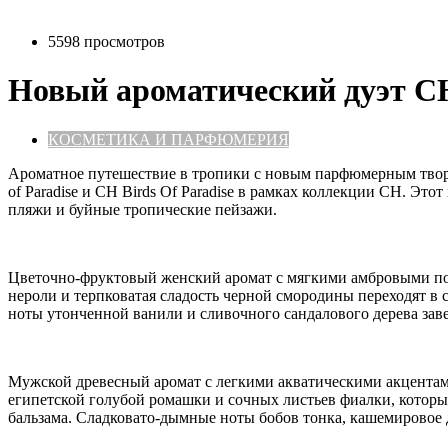
5598 просмотров
Новый ароматический дуэт CH 
КОСМЕТИКА И ПАРФЮМЕРИЯ
А
роматное путешествие в тропики с новым парфюмерным творен
of Paradise и CH Birds Of Paradise в рамках коллекции CH. Эт
пляжи и буйные тропические пейзажи.
Цветочно-фруктовый женский аромат с мягкими амбровыми по
нероли и терпковатая сладость черной смородины переходят в 
ноты утонченной ванили и сливочного сандалового дерева зав
Мужской древесный аромат с легкими акватическими акцентам
египетской голубой ромашки и сочных листьев фиалки, которые
бальзама. Сладковато-дымные ноты бобов тонка, кашемировое