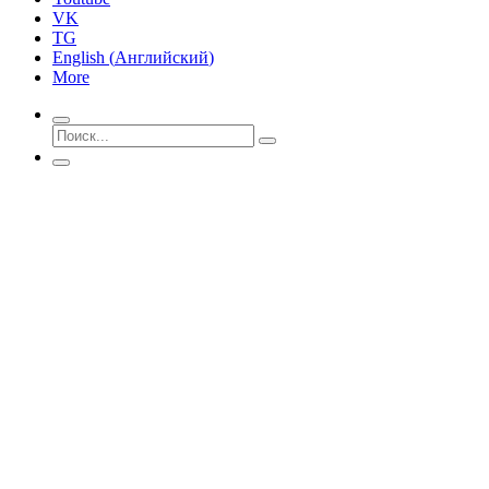
VK
TG
English
(
Английский
)
More