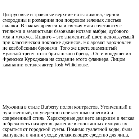
Цитрусовые и травяные верхние ноты лимона, черной
смородины и розмарина под покровом зеленых листьев
фиалки. Влажная древесина и свежая мята сочетаются с
теплыми и землистыми базовыми нотами амбры, дубового
мха и мускуса. Индиго – это знаменитый цвет, используемый
при классической покраске джинсов. Но аромат вдохновлен
не ковбойскими брюками. Того же цвета знаменитый
мужской тренч этого британского бренда. Он и воодушевил
Френсиса Куркджана на создание этого фланкера. Лицом
кампании остался актер Josh Whitehouse.
Мужчина в стиле Burberry полон контрастов. Утонченный и
чувственный, он уверенно сочетает классический и
современный стиль. Характерные для него анархизм и легкая
небрежность находят выражение в спонтанных импульсах
скрыться от городской суеты. Помимо туалетной воды, была
выпущена и линия ухода: увлажняющее средство для лица,