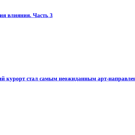
я влияния. Часть 3
ий курорт стал самым неожиданным арт-направлен