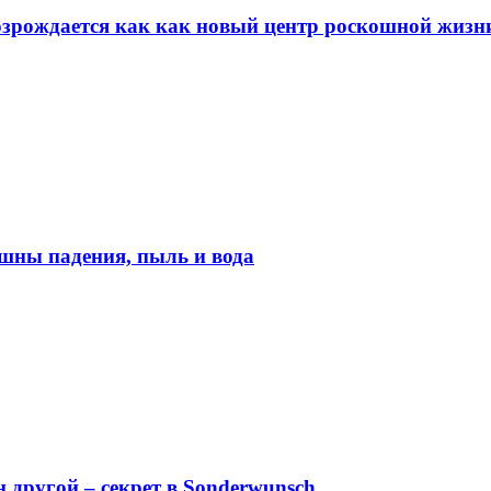
возрождается как как новый центр роскошной жизн
шны падения, пыль и вода
н другой – секрет в Sonderwunsch