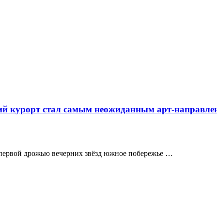
ий курорт стал самым неожиданным арт-направлен
и первой дрожью вечерних звёзд южное побережье …