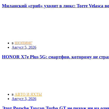
Миланский «гриб» уходит в люкс: Torre Velasca 
в
ШОПИНГ
Август 5, 2026
HONOR X7e Plus 5G: смартфон, которому не стра
в
АВТО И ЯХТЫ
Август 3, 2026
Этот Porsche Taycan Turbo GT не похож ни на оди