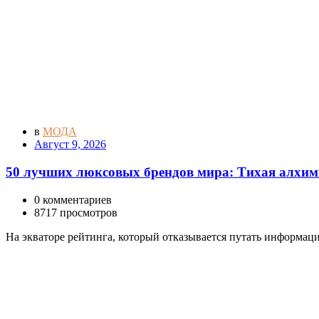
в
МОДА
Август 9, 2026
50 лучших люксовых брендов мира: Тихая алхими
0 комментариев
8717 просмотров
На экваторе рейтинга, который отказывается путать информа