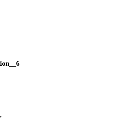
tion__6
*