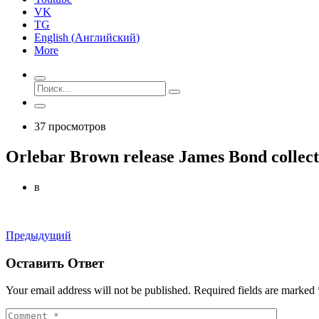
VK
TG
English
(
Английский
)
More
37 просмотров
Orlebar Brown release James Bond collec
в
Предыдущий
Оставить Ответ
Your email address will not be published. Required fields are marked 