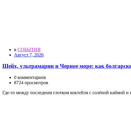
в
СОБЫТИЯ
Август 7, 2026
Шейх, ультрамарин и Черное море: как болгарск
0 комментариев
8724 просмотров
Где-то между последним глотком коктейля с солёной каймой 