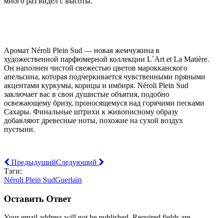
много раз видел с высоты.
Аромат Néroli Plein Sud — новая жемчужина в
художественной парфюмерной коллекции L`Art et La Matière.
Он наполнен чистой свежестью цветов марокканского
апельсина, которая подчеркивается чувственными пряными
акцентами куркумы, корицы и имбиря. Néroli Plein Sud
заключает вас в свои душистые объятия, подобно
освежающему бризу, проносящемуся над горячими песками
Сахары. Финальные штрихи к живописному образу
добавляют древесные ноты, похожие на сухой воздух
пустыни.
Предыдущий
Следующий
Тэги:
Néroli Plein Sud
Guerlain
Оставить Ответ
Your email address will not be published. Required fields are