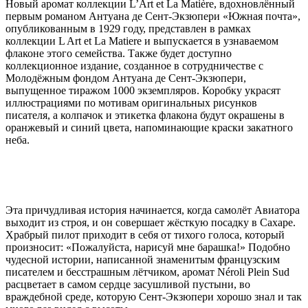
Новый аромат коллекции L’Art et La Matière, вдохновлённый
первым романом Антуана де Сент-Экзюпери «Южная почта»,
опубликованным в 1929 году, представлен в рамках
коллекции L Art et La Matiere и выпускается в узнаваемом
флаконе этого семейства. Также будет доступно
коллекционное издание, созданное в сотрудничестве с
Молодёжным фондом Антуана де Сент-Экзюпери,
выпущенное тиражом 1000 экземпляров. Коробку украсят
иллюстрациями по мотивам оригинальных рисунков
писателя, а колпачок и этикетка флакона будут окрашены в
оранжевый и синий цвета, напоминающие краски закатного
неба.
Эта причудливая история начинается, когда самолёт Авиатора
выходит из строя, и он совершает жёсткую посадку в Сахаре.
Храбрый пилот приходит в себя от тихого голоса, который
произносит: «Пожалуйста, нарисуй мне барашка!» Подобно
чудесной истории, написанной знаменитым французским
писателем и бесстрашным лётчиком, аромат Néroli Plein Sud
расцветает в самом сердце засушливой пустыни, во
враждебной среде, которую Сент-Экзюпери хорошо знал и так