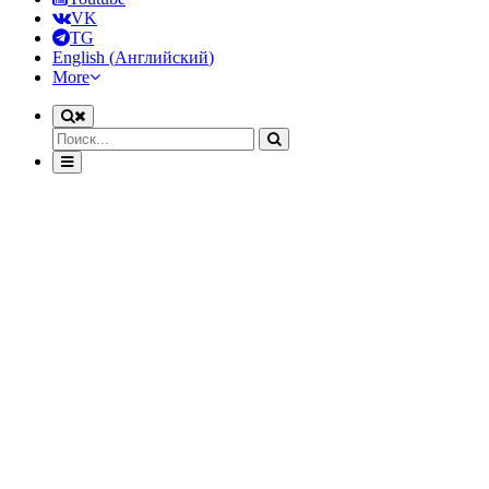
VK
TG
English
(
Английский
)
More