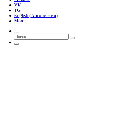
VK
TG
English
(
Английский
)
More