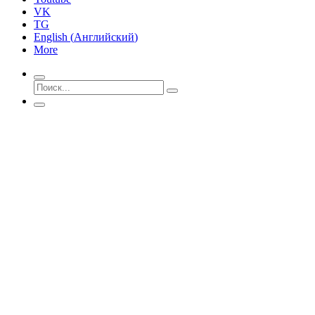
VK
TG
English
(
Английский
)
More