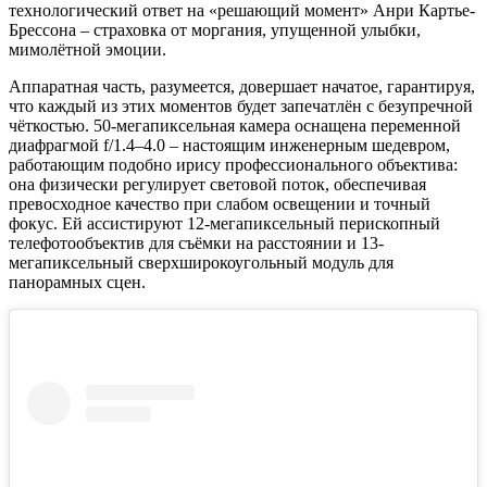
технологический ответ на «решающий момент» Анри Картье-
Брессона – страховка от моргания, упущенной улыбки,
мимолётной эмоции.
Аппаратная часть, разумеется, довершает начатое, гарантируя,
что каждый из этих моментов будет запечатлён с безупречной
чёткостью. 50-мегапиксельная камера оснащена переменной
диафрагмой f/1.4–4.0 – настоящим инженерным шедевром,
работающим подобно ирису профессионального объектива:
она физически регулирует световой поток, обеспечивая
превосходное качество при слабом освещении и точный
фокус. Ей ассистируют 12-мегапиксельный перископный
телефотообъектив для съёмки на расстоянии и 13-
мегапиксельный сверхширокоугольный модуль для
панорамных сцен.