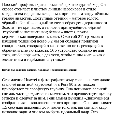
Плоский профиль экрана – смелый архитектурный ход. Он
скорее отсылает к чистым линиям небоскрёба в стиле
модернизма середины века, чем к привычным закруглённым
граням аналогов. Доступные оттенки – матовое золото,
чёрный и белый – каждый является образцом сдержанности.
Золото – не кричащее, а тёплое и приглушённое; чёрный –
глубокий и насыщенный; белый – чистая, почти
керамическая поверхность-холст. С массой 211 граммов и
изящной толщиной всего 8,2 мм он обладает приятной
солидностью, говорящей о качестве, но не переходящей в
обременительную тяжесть. Это устройство создано не для
того, чтобы поражать, а для того, чтобы с ним жить – как с
элегантным и надёжным спутником.
Взгляд художника: камера, ловящая «решающий момент»
Стремление Huawei к фотографическому совершенству давно
стало её визитной карточкой, и в Pura 80 этот подход
приобретает философскую глубину. Она понимает: великий
снимок часто рождается из момента, что предшествует щелчку
затвора и следует за ним. Гениальная функция «Движущиеся
изображения» – воплощение этого принципа. Она записывает
1,5 секунды движения до и после того, как вы сделали кадр,
позволяя задним числом выбрать идеальный кадр. Это