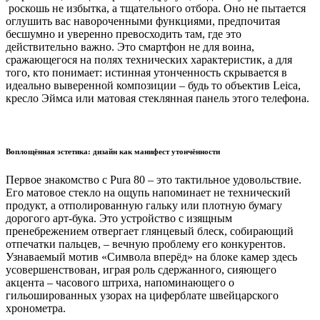
роскошь не избытка, а тщательного отбора. Оно не пытается
оглушить вас навороченными функциями, предпочитая
бесшумно и уверенно превосходить там, где это
действительно важно. Это смартфон не для воина,
сражающегося на полях технических характеристик, а для
того, кто понимает: истинная утонченность скрывается в
идеально выверенной композиции – будь то объектив Leica,
кресло Эймса или матовая стеклянная панель этого телефона.
Воплощённая эстетика: дизайн как манифест утончённости
Первое знакомство с Pura 80 – это тактильное удовольствие.
Его матовое стекло на ощупь напоминает не технический
продукт, а отполированную гальку или плотную бумагу
дорогого арт-бука. Это устройство с изящным
пренебрежением отвергает глянцевый блеск, собирающий
отпечатки пальцев, – вечную проблему его конкурентов.
Узнаваемый мотив «Символа вперёд» на блоке камер здесь
усовершенствован, играя роль сдержанного, сияющего
акцента – часового штриха, напоминающего о
гильошированных узорах на циферблате швейцарского
хронометра.