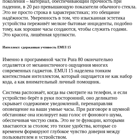
поколения – материал, обеспечивающий прочность при
падении, в 20 раз превышающую показатели обычного стекла.
Это не просто строка в характеристиках; это обещание
надёжности. Уверенность в том, что изысканная эстетика
устройства переживёт мелкие бытовые инциденты, подобно
тому, как хорошие часы создаются, чтобы служить годами.
Это красота, лишённая хрупкости.
Интеллект: сдержанная учтивость EMUI 15
Именно в программной части Pura 80 окончательно
отдаляется от механистичного ощущения многих
современных гаджетов. EMUI 15 наделена тонким
контекстным интеллектом, который ощущается не как набор
кода, а как внимательный личный помощник.
Система распознаёт, когда вы смотрите на телефон, и если
устройство берёт в руки посторонний, оно деликатно
скрывает содержимое уведомлений, перенаправляя
оповещение на ваши умные часы. При разговоре в шумной
обстановке она изолирует ваш голос от фонового шума,
обеспечивая чистую связь. Это не те функции, которыми
хвастаются за столом; это тихие удобства, которые со
временем формируют глубокое чувство доверия между
пользователем и устройством.