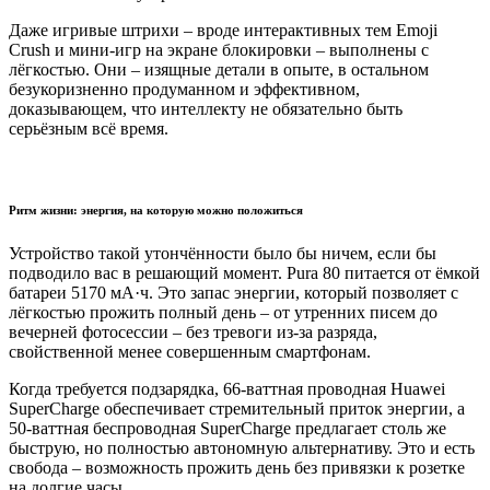
Даже игривые штрихи – вроде интерактивных тем Emoji
Crush и мини-игр на экране блокировки – выполнены с
лёгкостью. Они – изящные детали в опыте, в остальном
безукоризненно продуманном и эффективном,
доказывающем, что интеллекту не обязательно быть
серьёзным всё время.
Ритм жизни: энергия, на которую можно положиться
Устройство такой утончённости было бы ничем, если бы
подводило вас в решающий момент. Pura 80 питается от ёмкой
батареи 5170 мА·ч. Это запас энергии, который позволяет с
лёгкостью прожить полный день – от утренних писем до
вечерней фотосессии – без тревоги из-за разряда,
свойственной менее совершенным смартфонам.
Когда требуется подзарядка, 66-ваттная проводная Huawei
SuperCharge обеспечивает стремительный приток энергии, а
50-ваттная беспроводная SuperCharge предлагает столь же
быструю, но полностью автономную альтернативу. Это и есть
свобода – возможность прожить день без привязки к розетке
на долгие часы.