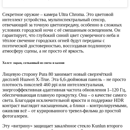
Секретное оружие – камера Ultra Chroma. Это цветовой
интеллект устройства, мультиспектральный сенсор,
отвечающий за точную цветопередачу, особенно в сложных
условиях городской ночи с её смешанным освещением. Он
гарантирует, что глубокий синий цвет сумеречного неба и
тёплое свечение городских огней будут переданы с
поэтической достоверностью, воссоздавая подлинную
атмосферу сцены, а не просто её яркость.
Холст: экран, сотканный из света и камня
Лицевую сторону Pura 80 занимает новый сверхчёткий
дисплей Huawei X-True. Эта 6,6-дюймовая панель – не просто
плотность пикселей 460 ppi или интеллектуальная,
энергоэффективная адаптивная частота обновления 1–120 Гц,
обеспечивающая плавную прокрутку. Она – о качестве самого
света. Благодаря исключительной яркости и поддержке HDR
контраст выглядит насыщенным, а блики – контролируемыми,
оживляя всё – от курированного тревел-фильма до простой
фотогалереи.
Эту «витрину» защищает закалённое стекло Kunlun второго