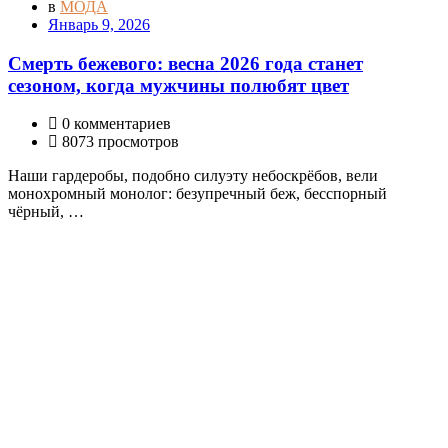
в
МОДА
Январь 9, 2026
Смерть бежевого: весна 2026 года станет
сезоном, когда мужчины полюбят цвет
0 комментариев
8073 просмотров
Наши гардеробы, подобно силуэту небоскрёбов, вели
монохромный монолог: безупречный беж, бесспорный
чёрный, …