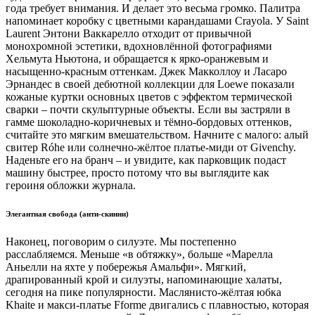
года требует внимания. И делает это весьма громко. Палитра
напоминает коробку с цветными карандашами Crayola. У Saint
Laurent Энтони Ваккарелло отходит от привычной
монохромной эстетики, вдохновлённой фотографиями
Хельмута Ньютона, и обращается к ярко-оранжевым и
насыщенно-красным оттенкам. Джек Макколлоу и Ласаро
Эрнандес в своей дебютной коллекции для Loewe показали
кожаные куртки основных цветов с эффектом термической
сварки – почти скульптурные объекты. Если вы застряли в
гамме шоколадно-коричневых и тёмно-бордовых оттенков,
считайте это мягким вмешательством. Начните с малого: алый
свитер Róhe или солнечно-жёлтое платье-миди от Givenchy.
Наденьте его на бранч – и увидите, как парковщик подаст
машину быстрее, просто потому что вы выглядите как
героиня обложки журнала.
Элегантная свобода (анти-скинни)
Наконец, поговорим о силуэте. Мы постепенно
расслабляемся. Меньше «в обтяжку», больше «Марелла
Аньелли на яхте у побережья Амальфи». Мягкий,
драпированный крой и силуэты, напоминающие халаты,
сегодня на пике популярности. Маслянисто-жёлтая юбка
Khaite и макси-платье Fforme двигались с плавностью, которая