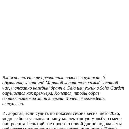
В
лажность ещё не превратила волосы в пушистый
одуванчик, закат над Мариной ловит тот самый золотой
час, и внезапно каждый бранч в Gaia или ужин в Soho Garden
ощущается как премьера. Хочется, чтобы образ
соответствовал этой энергии. Хочется выглядеть
актуально.
И, дорогая, если судить по показам сезона весна–лето 2026,
модные боги услышали нашу коллективную мольбу о смене
настроения. Речь идёт не просто о новой длине подола – мы
наблюдаем полноценную перезагрузку индустрии. Почти