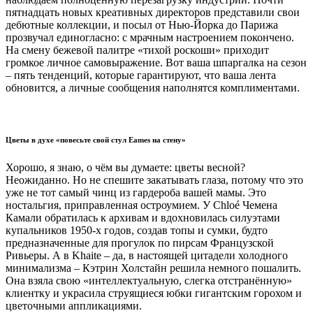
пятнадцать новых креативных директоров представили свои
дебютные коллекции, и посыл от Нью-Йорка до Парижа
прозвучал единогласно: с мрачным настроением покончено.
На смену бежевой палитре «тихой роскоши» приходит
громкое личное самовыражение. Вот ваша шпаргалка на сезон
– пять тенденций, которые гарантируют, что ваша лента
обновится, а личные сообщения наполнятся комплиментами.
Цветы в духе «повесьте свой стул Eames на стену»
Хорошо, я знаю, о чём вы думаете: цветы весной?
Неожиданно. Но не спешите закатывать глаза, потому что это
уже не тот самый чинц из гардероба вашей мамы. Это
ностальгия, приправленная остроумием. У Chloé Чемена
Камали обратилась к архивам и вдохновилась силуэтами
купальников 1950-х годов, создав топы и сумки, будто
предназначенные для прогулок по пирсам Французской
Ривьеры. А в Khaite – да, в настоящей цитадели холодного
минимализма – Кэтрин Холстайн решила немного пошалить.
Она взяла свою «интеллектуальную, слегка отстранённую»
клиентку и украсила струящиеся юбки гигантским горохом и
цветочными аппликациями.