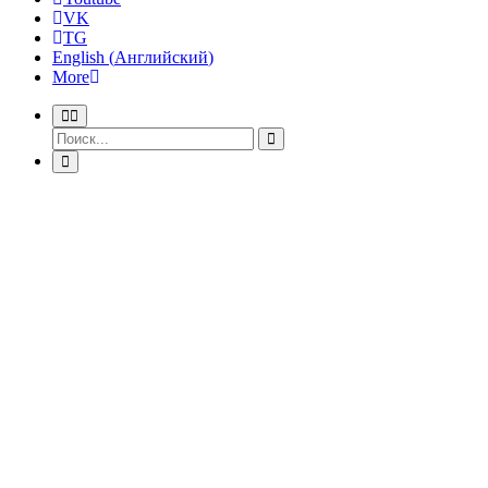
VK
TG
English
(
Английский
)
More