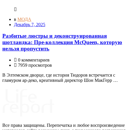
в
МОДА
Декабрь 7, 2025
Разбитые люстры и деконструированная
шотландка: Пре-коллекция McQueen, которую
нельзя пропустить
0 комментариев
7959 просмотров
В Элтемском дворце, где история Тюдоров встречается с
гламуром ар-деко, креативный директор Шон МакГерр …
Все права защищены. Перепечатка и любое воспроизведение