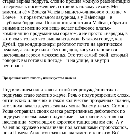
старая верная подруга, словно прошла модную реабилитацию
и вернулась посвежевшей, готовой к новому сезону. Мы
заметили её у Bottega Veneta в мшисто-оливковом оттенке, у
Loewe – в поразительном лазурном, а у Balenciaga – в
глубоком бордовом. Поклонницы эстетики Matteau, обратите
внимание: именно эта вещь делает шёлковое платье-
комбинацию продуманным образом, а не просто «нарядом, в
котором я только что вышла из дома». В таком городе, как
Дубай, где кондиционеры работают почти на арктическом
режиме, а солнце палит беспощадно, косуха становится
настоящим героем межсезонья. Это тот самый слой, который
говорит: вы готовы к погоде – и на улице, и внутри
ресторана.
Прозрачная элегантность, или искусство намёка
Под влиянием идеи «элегантной непринуждённости» на
подиумах стало заметно жарче. Речь о полупрозрачных слоях,
оптических иллюзиях и таком количестве прозрачных тканей,
что эпоха начала двухтысячных могла бы смутиться. Симона
Роша отправила своих слегка растрёпанных дебютанток по
подиуму с шёлковыми подушками – настроение: уставшая
наследница, мечтающая о коротком танцевальном сне. А у
Valentino кружево наслаивали под вспышками стробоскопов,
пока Памела Андерсон зачитывала заметки к показу. Всё