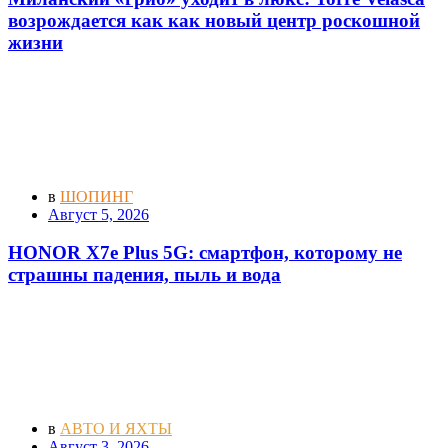
возрождается как как новый центр роскошной
жизни
в
ШОПИНГ
Август 5, 2026
HONOR X7e Plus 5G: смартфон, которому не
страшны падения, пыль и вода
в
АВТО И ЯХТЫ
Август 3, 2026