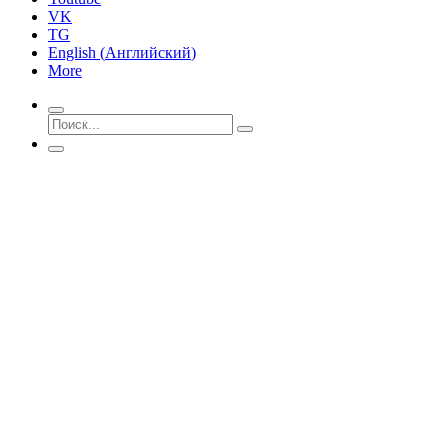
VK
TG
English
(
Английский
)
More