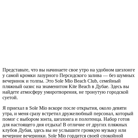
П
редставьте, что вы начинаете свое утро на удобном шезлонге
у самой кромки лазурного Персидского залива — без шумных
вечеринок и толпы. Это Sole Mio Beach Club, семейный
пляжный оазис на знаменитом Kite Beach в Дубае. Здесь вы
найдете атмосферу умиротворения, не тронутую городской
суетой.
Я приехал в Sole Mio вскоре после открытия, около девяти
утра, и меня сразу встретил дружелюбный персонал, который
помог с выбором зонта, шезлонга и полотенца. Набор готов
для настоящего дня отдыха! В отличие от других пляжных
клубов Дубая, здесь вы не услышите громкую музыку или
вечерние вечеринки. Sole Mio гордится своей спокойной