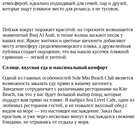
атмосферой, идеально подходящей для семей, пар и друзей,
которые ищут пляжное место для релакса, а не тусовок.
Пейзаж вокруг поражает красотой: на горизонте возвышается
знаменитый Burj Al Arab, и тихие волны ласкают песок у
ваших ног. Яркие зонтики и цветные шезлонги добавляют
месту атмосферу средиземноморского пляжа, а дружелюбная
публика создает ощущение, что вы нашли кусочек пляжной
гармонии — легкой и уютной.
Солнце, вкусная еда и максимальный комфорт
Одной из главных особенностей Sole Mio Beach Club является
возможность заказать еду прямо к вашему шезлонгу.
Заведение сотрудничает с различными ресторанами на Kite
Beach, так что у вас будет большой выбор блюд, которые
подадут вам прямо на пляже. Я выбрал Sea Level Cafe, один из
любимых ресторанов гостей, и не пожалел: вкусный обед с
видом на море — это настоящее наслаждение. Заказ был
простым, и уже через несколько минут я наслаждался свежими
блюдами, не отрываясь от отдыха у моря.