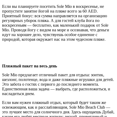
Если вы планируете посетить Sole Mio в воскресенье, не
пропустите занятие йогой на пляже всего за 60 AED.
Приятный бонус: вся сумма направляется на организацию
регулярных уборок пляжа. А для гостей клуба йога по
воскресеньям — бесплатно, как маленький подарок от Sole
Mio. Проводя йогу с видом на море и осознавая, что деньги
идут на хорошее дело, чувствуешь особое единение с
природой, которая окружает нас на этом чудесном пляже.
Пляжный пакет на весь день
Sole Mio предлагает отличный пакет для отдыха: зонтик,
шезлонг, полотенце, вода и даже пляжные игрушки для детей.
Это забота о гостях с первого до последнего момента.
Единственная ваша задача — выбрать, где расположиться, и
насладиться днем.
Если вам нужен пляжный отдых, который будет таким же
освежающим, как и расслабляющим, Sole Mio Beach Club —
это лучшее место для солнечного дня. Здесь ощущаешь Дубай,
каким его любят местные жители: легкий, приветливый и