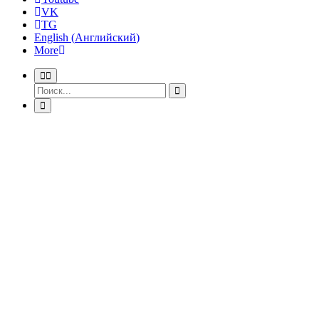
VK
TG
English
(
Английский
)
More