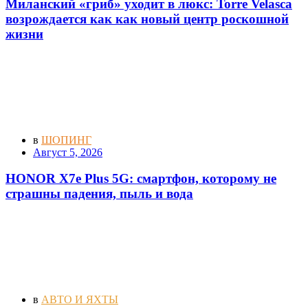
Миланский «гриб» уходит в люкс: Torre Velasca
возрождается как как новый центр роскошной
жизни
в
ШОПИНГ
Август 5, 2026
HONOR X7e Plus 5G: смартфон, которому не
страшны падения, пыль и вода
в
АВТО И ЯХТЫ