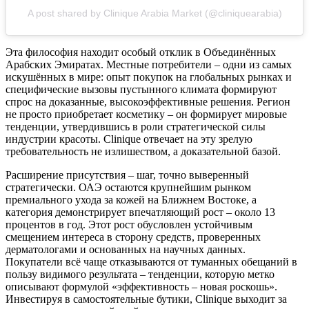
A post shared by Clinique Arabia Market (@cliniquearabia)
Эта философия находит особый отклик в Объединённых
Арабских Эмиратах. Местные потребители – одни из самых
искушённых в мире: опыт покупок на глобальных рынках и
специфические вызовы пустынного климата формируют
спрос на доказанные, высокоэффективные решения. Регион
не просто приобретает косметику – он формирует мировые
тенденции, утвердившись в роли стратегической силы
индустрии красоты. Clinique отвечает на эту зрелую
требовательность не излишеством, а доказательной базой.
Расширение присутствия – шаг, точно выверенный
стратегически. ОАЭ остаются крупнейшим рынком
премиального ухода за кожей на Ближнем Востоке, а
категория демонстрирует впечатляющий рост – около 13
процентов в год. Этот рост обусловлен устойчивым
смещением интереса в сторону средств, проверенных
дерматологами и основанных на научных данных.
Покупатели всё чаще отказываются от туманных обещаний в
пользу видимого результата – тенденции, которую метко
описывают формулой «эффективность – новая роскошь».
Инвестируя в самостоятельные бутики, Clinique выходит за