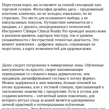
Переступая порог, вы оставляете за спиной сенсорный хаос
торговой галереи. Философия дизайна здесь – продуманный
аскетизм: клинично, но не холодно; изысканно, но не
стерильно. Это место для осознанного выбора, а не
импульсивных покупок. Путешествие начинается не с
продажи, а с диалога, опосредованного технологией.
Инструмент Clinique Clinical Reality Pro проводит анализ кожи
в реальном времени, картируя текстуру, тон и уровень
увлажнённости с бесстрастной точностью диагноста. Это
момент заземления – цифровое зеркало, отражающее не
недостатки, а карту возможностей для здоровья кожи.
Далее следует погружение в иммерсивные зоны. Обученные
консультанты по красоте, скорее напоминающие
переводчиков со сложного языка дерматологии, чем
продавцов, расшифровывают составы и логику формул.
Можно задержаться в зоне макияжа, больше похожей на
ателье художника, или у тестовой станции, приглашающей к
тактильному знакомству с продуктами. Есть и уголок для
создания контента – элегантный кивок поколению, для
которого ритуал ухода за кожей является одновременно
личной практикой и потенциальным публичным
высказыванием. Этот формат розничной торговли создан для