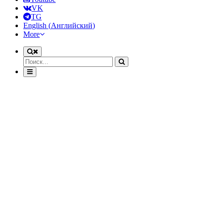
VK
TG
English
(
Английский
)
More