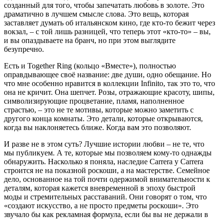
созданный для того, чтобы запечатать любовь в золоте. Это
драматично в лучшем смысле слова. Это вещь, которая
заставляет думать об итальянском кино, где кто-то бежит через
вокзал, – с той лишь разницей, что теперь этот «кто-то» – вы,
и вы опаздываете на бранч, но при этом выглядите
безупречно.
Есть и Together Ring (кольцо «Вместе»), полностью
оправдывающее своё название: две души, одно обещание. Но
что мне особенно нравится в коллекции Infinito, так это то, что
она не кричит. Она шепчет. Розы, отражающие красоту, шипы,
символизирующие процветание, пламя, наполненное
страстью, – это не те мотивы, которые можно заметить с
другого конца комнаты. Это детали, которые открываются,
когда вы наклоняетесь ближе. Когда вам это позволяют.
И разве не в этом суть? Лучшие истории любви – не те, что
мы публикуем. А те, которые мы позволяем кому-то однажды
обнаружить. Насколько я поняла, наследие Carrera y Carrera
строится не на показной роскоши, а на мастерстве. Семейное
дело, основанное на той почти одержимой внимательности к
деталям, которая кажется вневременной в эпоху быстрой
моды и стремительных расставаний. Они говорят о том, что
«создают искусство, а не просто предметы роскоши». Это
звучало бы как рекламная формула, если бы вы не держали в