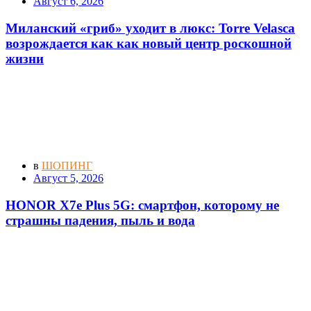
Август 6, 2026
Миланский «гриб» уходит в люкс: Torre Velasca
возрождается как как новый центр роскошной
жизни
в
ШОПИНГ
Август 5, 2026
HONOR X7e Plus 5G: смартфон, которому не
страшны падения, пыль и вода