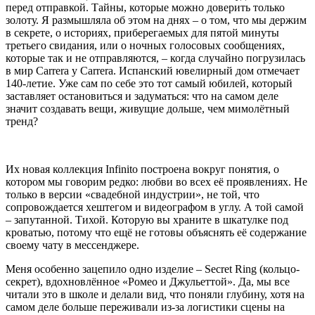
перед отправкой. Тайны, которые можно доверить только
золоту. Я размышляла об этом на днях – о том, что мы держим
в секрете, о историях, приберегаемых для пятой минуты
третьего свидания, или о ночных голосовых сообщениях,
которые так и не отправляются, – когда случайно погрузилась
в мир Carrera y Carrera. Испанский ювелирный дом отмечает
140-летие. Уже сам по себе это тот самый юбилей, который
заставляет остановиться и задуматься: что на самом деле
значит создавать вещи, живущие дольше, чем мимолётный
тренд?
Их новая коллекция Infinito построена вокруг понятия, о
котором мы говорим редко: любви во всех её проявлениях. Не
только в версии «свадебной индустрии», не той, что
сопровождается хештегом и видеографом в углу. А той самой
– запутанной. Тихой. Которую вы храните в шкатулке под
кроватью, потому что ещё не готовы объяснять её содержание
своему чату в мессенджере.
Меня особенно зацепило одно изделие – Secret Ring (кольцо-
секрет), вдохновлённое «Ромео и Джульеттой». Да, мы все
читали это в школе и делали вид, что поняли глубину, хотя на
самом деле больше переживали из-за логистики сцены на