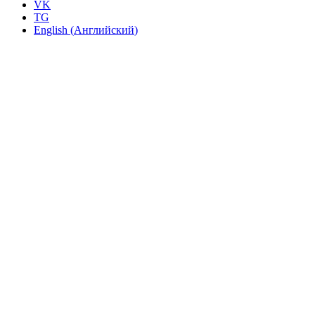
VK
TG
English
(
Английский
)