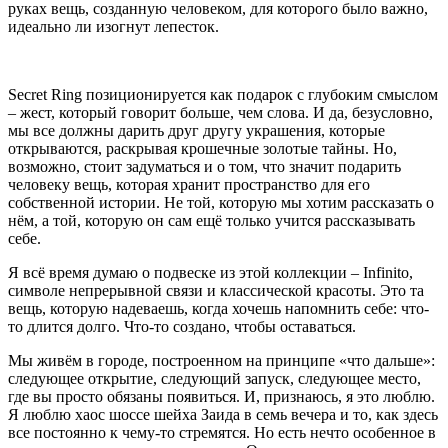
руках вещь, созданную человеком, для которого было важно,
идеально ли изогнут лепесток.
Secret Ring позиционируется как подарок с глубоким смыслом
– жест, который говорит больше, чем слова. И да, безусловно,
мы все должны дарить друг другу украшения, которые
открываются, раскрывая крошечные золотые тайны. Но,
возможно, стоит задуматься и о том, что значит подарить
человеку вещь, которая хранит пространство для его
собственной истории. Не той, которую мы хотим рассказать о
нём, а той, которую он сам ещё только учится рассказывать
себе.
Я всё время думаю о подвеске из этой коллекции – Infinito,
символе непрерывной связи и классической красоты. Это та
вещь, которую надеваешь, когда хочешь напомнить себе: что-
то длится долго. Что-то создано, чтобы оставаться.
Мы живём в городе, построенном на принципе «что дальше»:
следующее открытие, следующий запуск, следующее место,
где вы просто обязаны появиться. И, признаюсь, я это люблю.
Я люблю хаос шоссе шейха Заида в семь вечера и то, как здесь
все постоянно к чему-то стремятся. Но есть нечто особенное в