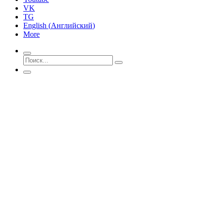
VK
TG
English
(
Английский
)
More