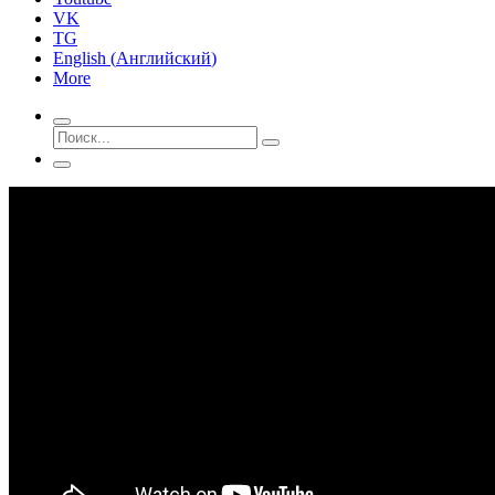
VK
TG
English
(
Английский
)
More