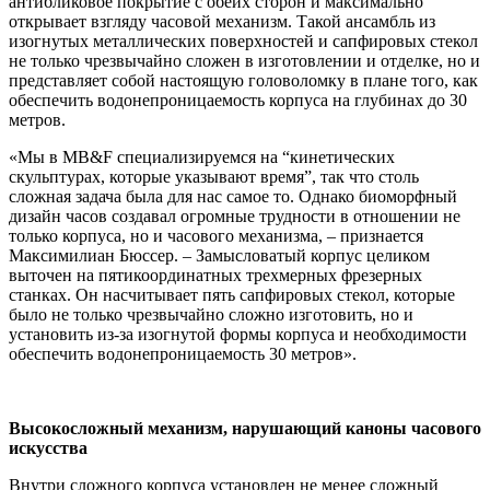
антибликовое покрытие с обеих сторон и максимально
открывает взгляду часовой механизм. Такой ансамбль из
изогнутых металлических поверхностей и сапфировых стекол
не только чрезвычайно сложен в изготовлении и отделке, но и
представляет собой настоящую головоломку в плане того, как
обеспечить водонепроницаемость корпуса на глубинах до 30
метров.
«Мы в MB&F специализируемся на “кинетических
скульптурах, которые указывают время”, так что столь
сложная задача была для нас самое то. Однако биоморфный
дизайн часов создавал огромные трудности в отношении не
только корпуса, но и часового механизма, – признается
Максимилиан Бюссер. – Замысловатый корпус целиком
выточен на пятикоординатных трехмерных фрезерных
станках. Он насчитывает пять сапфировых стекол, которые
было не только чрезвычайно сложно изготовить, но и
установить из-за изогнутой формы корпуса и необходимости
обеспечить водонепроницаемость 30 метров».
Высокосложный механизм, нарушающий каноны часового
искусства
Внутри сложного корпуса установлен не менее сложный