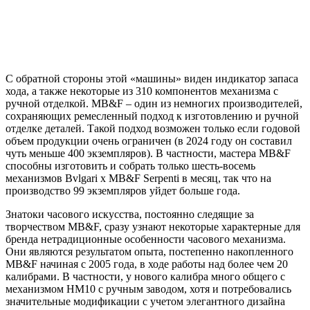
С обратной стороны этой «машины» виден индикатор запаса
хода, а также некоторые из 310 компонентов механизма с
ручной отделкой. MB&F – один из немногих производителей,
сохраняющих ремесленный подход к изготовлению и ручной
отделке деталей. Такой подход возможен только если годовой
объем продукции очень ограничен (в 2024 году он составил
чуть меньше 400 экземпляров). В частности, мастера MB&F
способны изготовить и собрать только шесть-восемь
механизмов Bvlgari x MB&F Serpenti в месяц, так что на
производство 99 экземпляров уйдет больше года.
Знатоки часового искусства, постоянно следящие за
творчеством MB&F, сразу узнают некоторые характерные для
бренда нетрадиционные особенности часового механизма.
Они являются результатом опыта, постепенно накопленного
MB&F начиная с 2005 года, в ходе работы над более чем 20
калибрами. В частности, у нового калибра много общего с
механизмом HM10 с ручным заводом, хотя и потребовались
значительные модификации с учетом элегантного дизайна