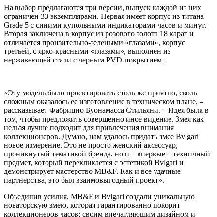
На выбор предлагаются три версии, выпуск каждой из них
ограничен 33 экземплярами. Первая имеет корпус из титана
Grade 5 с синими купольными индикаторами часов и минут.
Вторая заключена в корпус из розового золота 18 карат и
отличается пронзительно-зелеными «глазами», корпус
третьей, с ярко-красными «глазами», выполнен из
нержавеющей стали с черным PVD-покрытием.
«Эту модель было проектировать столь же приятно, сколь
сложным оказалось ее изготовление в техническом плане, –
рассказывает Фабрицио Буонамасса Стильяни. – Идея была в
том, чтобы предложить совершенно иное видение. Змея как
нельзя лучше подходит для привлечения внимания
коллекционеров. Думаю, нам удалось придать змее Bvlgari
новое измерение. Это не просто женский аксессуар,
проникнутый тематикой бренда, но и – впервые – техничный
предмет, который перекликается с эстетикой Bvlgari и
демонстрирует мастерство MB&F. Как и все удачные
партнерства, это был взаимовыгодный проект».
Объединив усилия, MB&F и Bvlgari создали уникальную
новаторскую змею, которая гарантированно покорит
коллекционеров часов: своим впечатляющим дизайном и