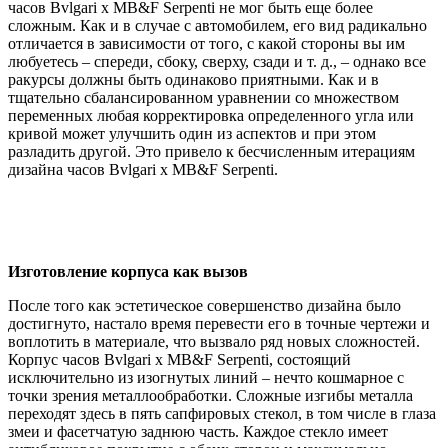
часов Bvlgari x MB&F Serpenti не мог быть еще более
сложным. Как и в случае с автомобилем, его вид радикально
отличается в зависимости от того, с какой стороны вы им
любуетесь – спереди, сбоку, сверху, сзади и т. д., – однако все
ракурсы должны быть одинаково приятными. Как и в
тщательно сбалансированном уравнении со множеством
переменных любая корректировка определенного угла или
кривой может улучшить один из аспектов и при этом
разладить другой. Это привело к бесчисленным итерациям
дизайна часов Bvlgari x MB&F Serpenti.
Изготовление корпуса как вызов
После того как эстетическое совершенство дизайна было
достигнуто, настало время перевести его в точные чертежи и
воплотить в материале, что вызвало ряд новых сложностей.
Корпус часов Bvlgari x MB&F Serpenti, состоящий
исключительно из изогнутых линий – нечто кошмарное с
точки зрения металлообработки. Сложные изгибы металла
переходят здесь в пять сапфировых стекол, в том числе в глаза
змеи и фасетчатую заднюю часть. Каждое стекло имеет