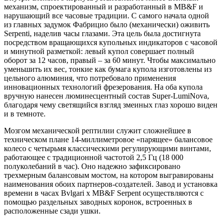
механизм, спроектированный и разработанный в MB&F и
нарушающий все часовые традиции. С самого начала одной
из главных задумок Фабрицио было (механически) оживить
Serpenti, наделив часы глазами. Эта цель была достигнута
посредством вращающихся купольных индикаторов с часовой
и минутной разметкой: левый купол совершает полный
оборот за 12 часов, правый – за 60 минут. Чтобы максимально
уменьшить их вес, тонкие как бумага купола изготовлены из
цельного алюминия, что потребовало применения
инновационных технологий фрезерования. На оба купола
вручную нанесен люминесцентный состав Super-LumiNova,
благодаря чему светящийся взгляд змеиных глаз хорошо виден
и в темноте.
Мозгом механической рептилии служит сложнейшее в
техническом плане 14-миллиметровое «парящее» балансовое
колесо с четырьмя классическими регулирующими винтами,
работающее с традиционной частотой 2,5 Гц (18 000
полуколебаний в час). Оно надежно зафиксировано
трехмерным балансовым мостом, на котором выгравированы
наименования обоих партнеров-создателей. Завод и установка
времени в часах Bvlgari x MB&F Serpent осуществляются с
помощью раздельных заводных коронок, встроенных в
расположенные сзади ушки.