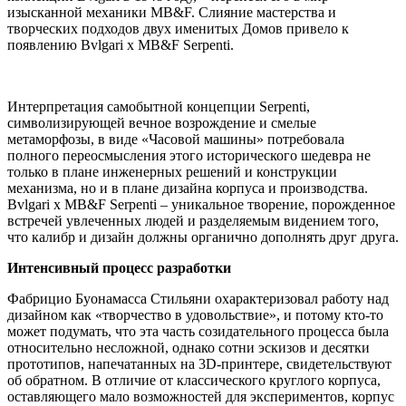
изысканной механики MB&F. Слияние мастерства и
творческих подходов двух именитых Домов привело к
появлению Bvlgari x MB&F Serpenti.
Интерпретация самобытной концепции Serpenti,
символизирующей вечное возрождение и смелые
метаморфозы, в виде «Часовой машины» потребовала
полного переосмысления этого исторического шедевра не
только в плане инженерных решений и конструкции
механизма, но и в плане дизайна корпуса и производства.
Bvlgari x MB&F Serpenti – уникальное творение, порожденное
встречей увлеченных людей и разделяемым видением того,
что калибр и дизайн должны органично дополнять друг друга.
Интенсивный процесс разработки
Фабрицио Буонамасса Стильяни охарактеризовал работу над
дизайном как «творчество в удовольствие», и потому кто-то
может подумать, что эта часть созидательного процесса была
относительно несложной, однако сотни эскизов и десятки
прототипов, напечатанных на 3D-принтере, свидетельствуют
об обратном. В отличие от классического круглого корпуса,
оставляющего мало возможностей для экспериментов, корпус