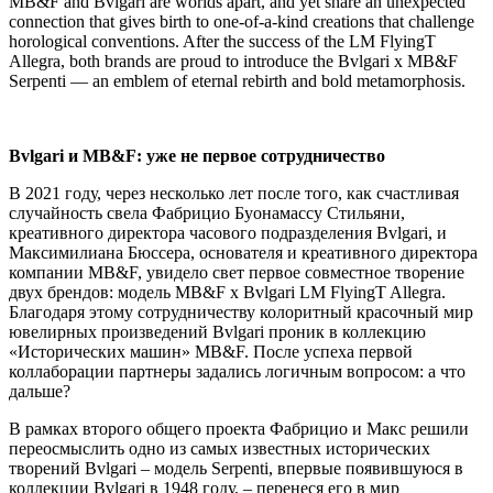
MB&F and Bvlgari are worlds apart, and yet share an unexpected
connection that gives birth to one-of-a-kind creations that challenge
horological conventions. After the success of the LM FlyingT
Allegra, both brands are proud to introduce the Bvlgari x MB&F
Serpenti — an emblem of eternal rebirth and bold metamorphosis.
Bvlgari и MB&F: уже не первое сотрудничество
В 2021 году, через несколько лет после того, как счастливая
случайность свела Фабрицио Буонамассу Стильяни,
креативного директора часового подразделения Bvlgari, и
Максимилиана Бюссера, основателя и креативного директора
компании MB&F, увидело свет первое совместное творение
двух брендов: модель MB&F x Bvlgari LM FlyingT Allegra.
Благодаря этому сотрудничеству колоритный красочный мир
ювелирных произведений Bvlgari проник в коллекцию
«Исторических машин» MB&F. После успеха первой
коллаборации партнеры задались логичным вопросом: а что
дальше?
В рамках второго общего проекта Фабрицио и Макс решили
переосмыслить одно из самых известных исторических
творений Bvlgari – модель Serpenti, впервые появившуюся в
коллекции Bvlgari в 1948 году, – перенеся его в мир