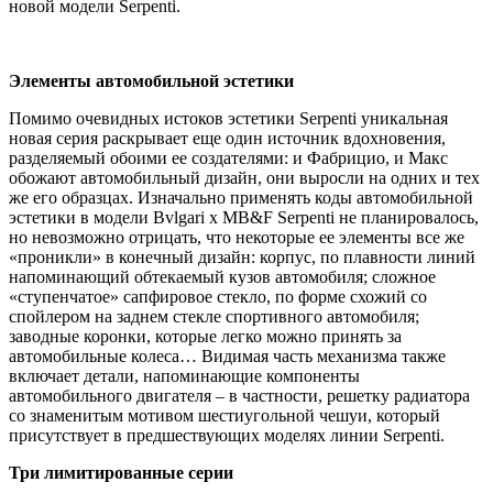
новой модели Serpenti.
Элементы автомобильной эстетики
Помимо очевидных истоков эстетики Serpenti уникальная
новая серия раскрывает еще один источник вдохновения,
разделяемый обоими ее создателями: и Фабрицио, и Макс
обожают автомобильный дизайн, они выросли на одних и тех
же его образцах. Изначально применять коды автомобильной
эстетики в модели Bvlgari x MB&F Serpenti не планировалось,
но невозможно отрицать, что некоторые ее элементы все же
«проникли» в конечный дизайн: корпус, по плавности линий
напоминающий обтекаемый кузов автомобиля; сложное
«ступенчатое» сапфировое стекло, по форме схожий со
спойлером на заднем стекле спортивного автомобиля;
заводные коронки, которые легко можно принять за
автомобильные колеса… Видимая часть механизма также
включает детали, напоминающие компоненты
автомобильного двигателя – в частности, решетку радиатора
со знаменитым мотивом шестиугольной чешуи, который
присутствует в предшествующих моделях линии Serpenti.
Три лимитированные серии