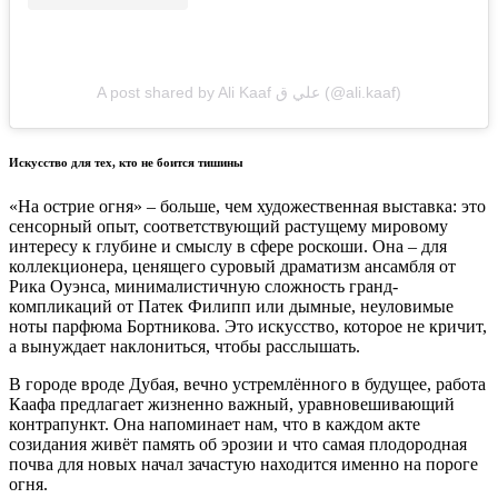
A post shared by Ali Kaaf علي ق (@ali.kaaf)
Искусство для тех, кто не боится тишины
«На острие огня» – больше, чем художественная выставка: это
сенсорный опыт, соответствующий растущему мировому
интересу к глубине и смыслу в сфере роскоши. Она – для
коллекционера, ценящего суровый драматизм ансамбля от
Рика Оуэнса, минималистичную сложность гранд-
компликаций от Патек Филипп или дымные, неуловимые
ноты парфюма Бортникова. Это искусство, которое не кричит,
а вынуждает наклониться, чтобы расслышать.
В городе вроде Дубая, вечно устремлённого в будущее, работа
Каафа предлагает жизненно важный, уравновешивающий
контрапункт. Она напоминает нам, что в каждом акте
созидания живёт память об эрозии и что самая плодородная
почва для новых начал зачастую находится именно на пороге
огня.