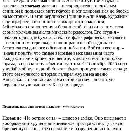
Есть в Берлине особая тишина. Это не отсутствие звука, а
плотная, осязаемая материя – история, осевшая тяжёлым
свинцом в подъездах митетхаусов и отполированная до блеска
на мостовых. В этой берлинской тишине Али Кааф, художник
с биографией, сотканной из алжирского рождения,
бейрутского становления и берлинской закалки, занимается
своим молчаливым алхимическим ремеслом. Его студия –
лаборатория, где бумага, стекло и фотографическая эмульсия
– не просто материалы, а полноправные собеседники в
бесконечном диалоге о бытии и небытии. Войти в его мир –
значит понять, что самые весомые высказывания часто
рождаются не в крике, а в шёпоте, в деликатной полировке
шрама, в осознанном объятии пустоты. С 16 ноября 2025 года
у дубайской культурной богемы будет пропуск в самое сердце
этого безмолвного шторма: галерея Ayyam на авеню
Альсеркаль представляет «На острие огня» – дебютную
персональную выставку Каафа в городе.
Предвестие пламени: почему название – уже искусство
Название «На острие огня» – шедевр намёка. Оно вызывает в
воображении хрупкое лиминальное пространство, ту самую
бритвенную грань, где созидание и разрушение исполняют