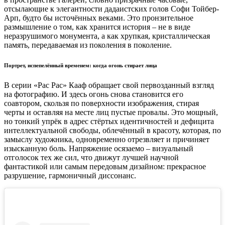
отсылающие к элегантности дадаистских голов Софи Тойбер-
Арп, будто бы источённых веками. Это пронзительное
размышление о том, как хранится история – не в виде
неразрушимого монумента, а как хрупкая, кристаллическая
память, передаваемая из поколения в поколение.
Портрет, испепелённый временем: когда огонь стирает лица
В серии «Рас Рас» Кааф обращает свой первозданный взгляд
на фотографию. И здесь огонь снова становится его
соавтором, скользя по поверхности изображения, стирая
черты и оставляя на месте лиц пустые провалы. Это мощный,
но тонкий упрёк в адрес стёртых идентичностей и дефицита
интеллектуальной свободы, облечённый в красоту, которая, по
замыслу художника, одновременно отрезвляет и причиняет
изысканную боль. Напряжение осязаемо – визуальный
отголосок тех же сил, что движут лучшей научной
фантастикой или самым передовым дизайном: прекрасное
разрушение, гармоничный диссонанс.