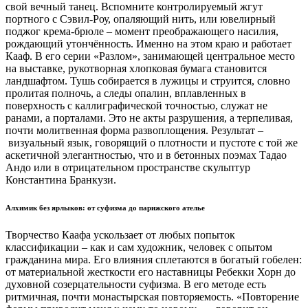
свой вечный танец. Вспомните контролируемый жгут
портного с Сэвил-Роу, опаляющий нить, или ювелирный
поджог крема-брюле – момент преображающего насилия,
рождающий утончённость. Именно на этом краю и работает
Кааф. В его серии «Разлом», занимающей центральное место
на выставке, рукотворная хлопковая бумага становится
ландшафтом. Тушь собирается в лужицы и струится, словно
пролитая полночь, а следы опалин, вплавленных в
поверхность с каллиграфической точностью, служат не
ранами, а порталами. Это не акты разрушения, а терпеливая,
почти молитвенная форма развоплощения. Результат –
визуальный язык, говорящий о плотности и пустоте с той же
аскетичной элегантностью, что и в бетонных поэмах Тадао
Андо или в отрицательном пространстве скульптур
Константина Бранкузи.
Алхимик без ярлыков: от суфизма до парижского ателье
Творчество Каафа ускользает от любых попыток
классификации – как и сам художник, человек с опытом
гражданина мира. Его влияния сплетаются в богатый гобелен:
от материальной жесткости его наставницы Ребекки Хорн до
духовной созерцательности суфизма. В его методе есть
ритмичная, почти монастырская повторяемость. «Повторение