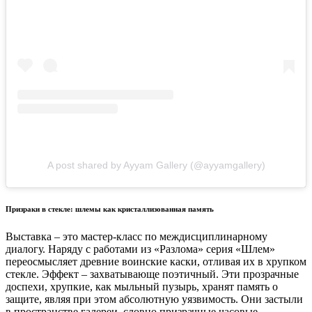
A post shared by Ayyam Gallery (@ayyamgallery)
Призраки в стекле: шлемы как кристаллизованная память
Выставка – это мастер-класс по междисциплинарному
диалогу. Наряду с работами из «Разлома» серия «Шлем»
переосмысляет древние воинские каски, отливая их в хрупком
стекле. Эффект – захватывающе поэтичный. Эти прозрачные
доспехи, хрупкие, как мыльный пузырь, хранят память о
защите, являя при этом абсолютную уязвимость. Они застыли
в пространстве галереи, словно призрачные часовые,