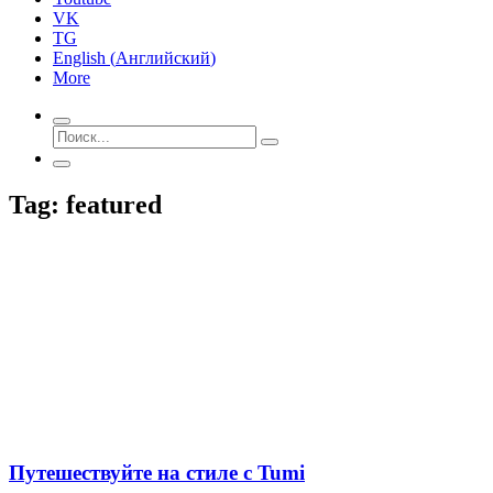
VK
TG
English
(
Английский
)
More
Tag: featured
Путешествуйте на стиле c Tumi