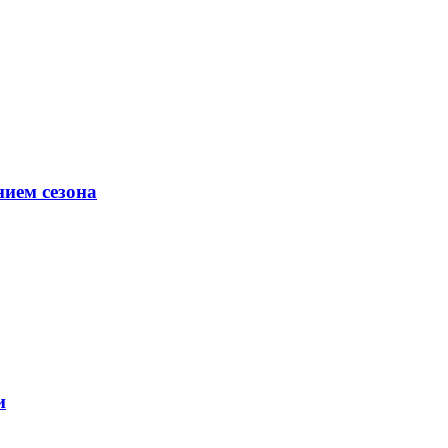
ием сезона
и