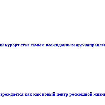
ий курорт стал самым неожиданным арт-направлен
возрождается как как новый центр роскошной жизн