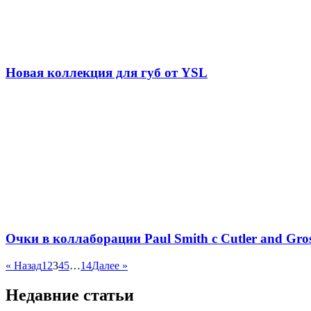
Новая коллекция для губ от YSL
Очки в коллаборации Paul Smith с Cutler and Gro
« Назад
1
2
3
4
5
…
14
Далее »
Недавние статьи