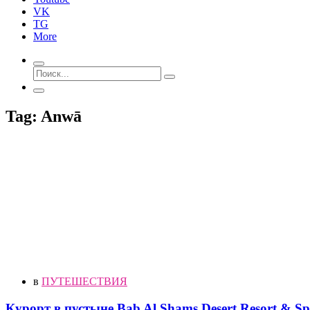
VK
TG
More
Tag: Anwā
в
ПУТЕШЕСТВИЯ
Курорт в пустыне Bab Al Shams Desert Resort & S