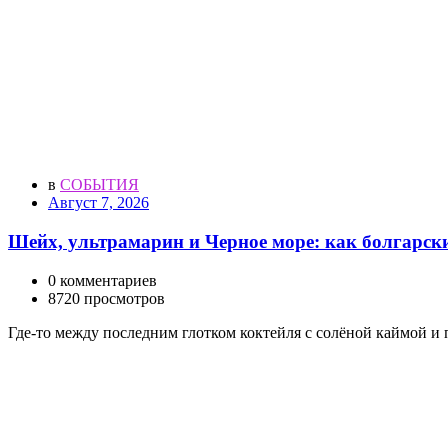
в
СОБЫТИЯ
Август 7, 2026
Шейх, ультрамарин и Черное море: как болгарск
0 комментариев
8720 просмотров
Где-то между последним глотком коктейля с солёной каймой 