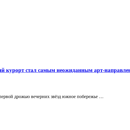
ий курорт стал самым неожиданным арт-направлен
и первой дрожью вечерних звёзд южное побережье …