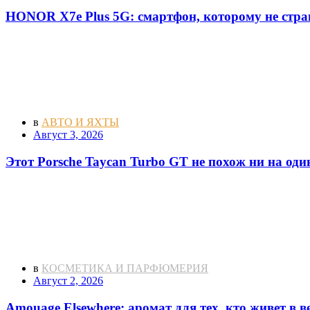
HONOR X7e Plus 5G: смартфон, которому не стра
в
АВТО И ЯХТЫ
Август 3, 2026
Этот Porsche Taycan Turbo GT не похож ни на оди
в
КОСМЕТИКА И ПАРФЮМЕРИЯ
Август 2, 2026
Amouage Elsewhere: аромат для тех, кто живет в 