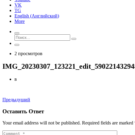
VK
TG
English
(
Английский
)
More
2 просмотров
IMG_20230307_123221_edit_59022143294
в
Предыдущий
Оставить Ответ
Your email address will not be published. Required fields are marked 