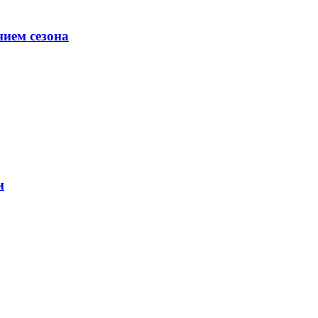
ием сезона
и