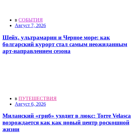
в
СОБЫТИЯ
Август 7, 2026
Шейх, ультрамарин и Черное море: как
болгарский курорт стал самым неожиданным
арт-направлением сезона
в
ПУТЕШЕСТВИЯ
Август 6, 2026
Миланский «гриб» уходит в люкс: Torre Velasca
возрождается как как новый центр роскошной
жизни