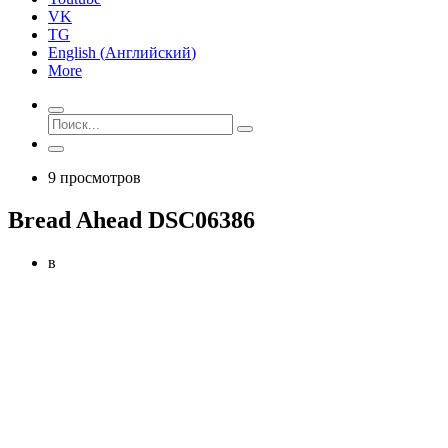
VK
TG
English
(
Английский
)
More
9 просмотров
Bread Ahead DSC06386
в